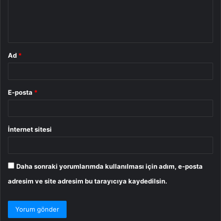
m
*
Ad
*
E-posta
*
İnternet sitesi
Daha sonraki yorumlarımda kullanılması için adım, e-posta
adresim ve site adresim bu tarayıcıya kaydedilsin.