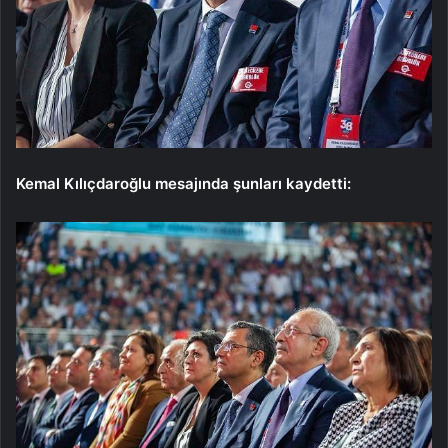
Kemal Kılıçdaroğlu mesajında ​​şunları kaydetti: