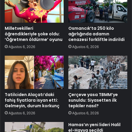
Milletvekilleri
Osmancık’ta 250 kilo
öğrendikleriyle şoke oldu:
ağırlığında adamın
‘Öğretmen öldürme’ oyunu
cenazesi forkliftle indirildi
Ağustos 6, 2026
Ağustos 6, 2026
Tatilciden Alaçatı’daki
Çerçeve yasa TBMM’ye
fahiş fiyatlara isyan etti:
sunuldu: Siyasetten ilk
Gelmeyin, durum korkunç
tepkiler nasıl?
Ağustos 6, 2026
Ağustos 6, 2026
Hamas’ın yeni lideri Halil
el-Hayya seçildi