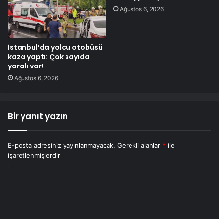
Ağustos 6, 2026
İstanbul’da yolcu otobüsü
kaza yaptı: Çok sayıda
yaralı var!
Ağustos 6, 2026
Bir yanıt yazın
E-posta adresiniz yayınlanmayacak.
Gerekli alanlar
*
ile
işaretlenmişlerdir
Y
o
r
u