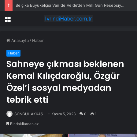
Belçika Büyükelçisi Van de Velde’den Milli Gün Resepsiyonunda “Erik Dalı” Sürprizi
Menü
Anasayfa
/
Haber
Haber
Sahneye çıkması beklenen
Kemal Kılıçdaroğlu, Özgür
Özel’i sosyal medyadan
tebrik etti
SONGÜL AKKAŞ
Kasım 5, 2023
0
1
Bir dakikadan az