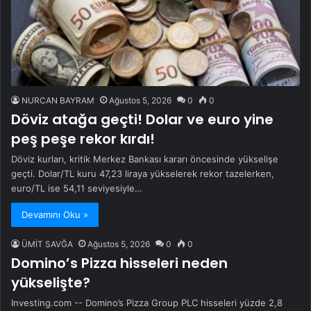
NURCAN BAYRAM
Ağustos 5, 2026
0
0
Döviz atağa geçti! Dolar ve euro yine
peş peşe rekor kırdı!
Döviz kurları, kritik Merkez Bankası kararı öncesinde yükselişe
geçti. Dolar/TL kuru 47,23 liraya yükselerek rekor tazelerken,
euro/TL ise 54,11 seviyesiyle…
Devamını Oku »
ÜMİT SAVĞA
Ağustos 5, 2026
0
0
Domino’s Pizza hisseleri neden
yükselişte?
Investing.com -- Domino’s Pizza Group PLC hisseleri yüzde 2,8