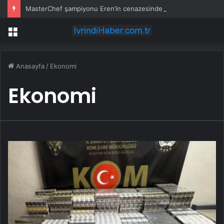
MasterChef şampiyonu Eren’in cenazesinde duygusal anlar: Annesi güçlükle ayakta durabildi
Menü
Anasayfa
/
Ekonomi
Ekonomi