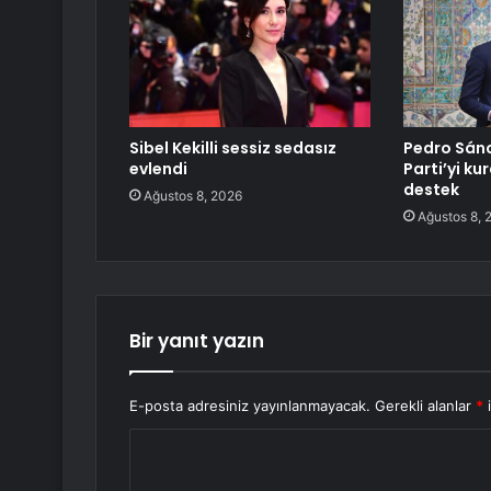
Sibel Kekilli sessiz sedasız
Pedro Sánc
evlendi
Parti’yi ku
destek
Ağustos 8, 2026
Ağustos 8, 
Bir yanıt yazın
E-posta adresiniz yayınlanmayacak.
Gerekli alanlar
*
i
Y
o