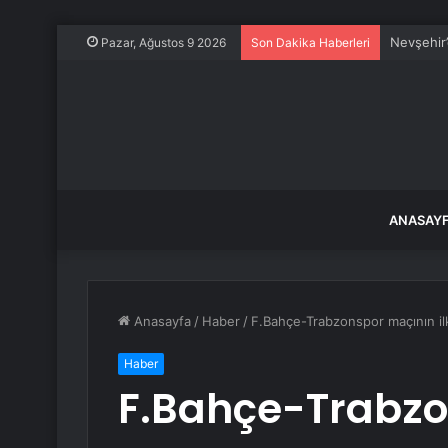
Nevşehir’
Pazar, Ağustos 9 2026
Son Dakika Haberleri
ANASAY
Anasayfa
/
Haber
/
F.Bahçe-Trabzonspor maçının ilk 
Haber
F.Bahçe-Trabzo