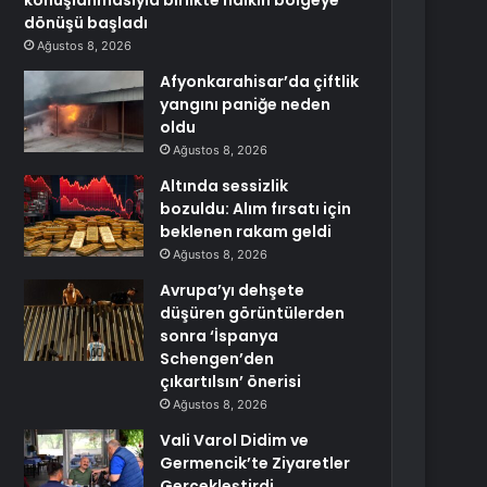
konuşlanmasıyla birlikte halkın bölgeye
dönüşü başladı
Ağustos 8, 2026
Afyonkarahisar’da çiftlik
yangını paniğe neden
oldu
Ağustos 8, 2026
Altında sessizlik
bozuldu: Alım fırsatı için
beklenen rakam geldi
Ağustos 8, 2026
Avrupa’yı dehşete
düşüren görüntülerden
sonra ‘İspanya
Schengen’den
çıkartılsın’ önerisi
Ağustos 8, 2026
Vali Varol Didim ve
Germencik’te Ziyaretler
Gerçekleştirdi