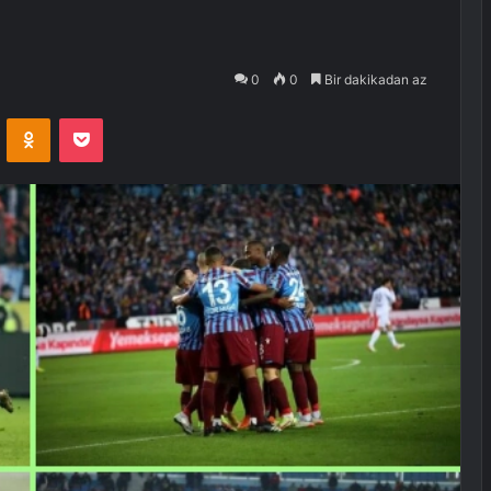
0
0
Bir dakikadan az
VKontakte
Odnoklassniki
Pocket