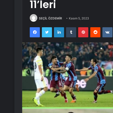
11’leri
SEÇİL ÖZDEMİR
Kasım 5, 2023
Facebook
Twitter
LinkedIn
Tumblr
Pinterest
Reddit