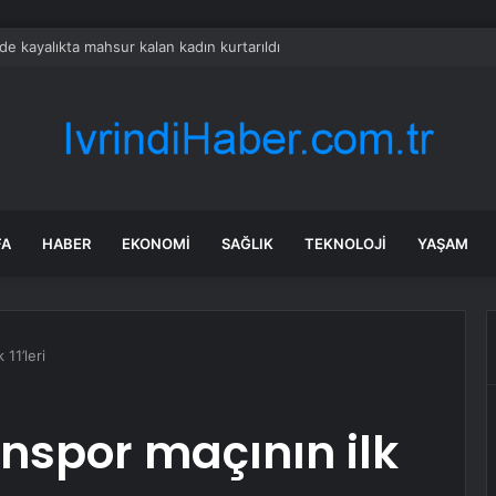
de kayalıkta mahsur kalan kadın kurtarıldı
FA
HABER
EKONOMI
SAĞLIK
TEKNOLOJI
YAŞAM
11’leri
nspor maçının ilk