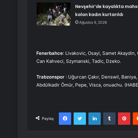
Nevşehir’de kayalıkta mahs
kalan kadın kurtarıldı
Ağustos 9, 2026
Fenerbahce
: Livakovic, Osayi, Samet Akaydin, 
Can Kahveci, Szymanski, Tadic, Dzeko.
Trabzonspor
: Uğurcan Çakır, Denswil, Baniya
Abdülkadir Ömür, Pepe, Visca, onuachu. (HAB
Facebook
Twitter
LinkedIn
Tumblr
Pint
Paylaş