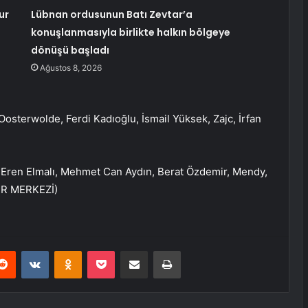
ur
Lübnan ordusunun Batı Zevtar’a
konuşlanmasıyla birlikte halkın bölgeye
dönüşü başladı
Ağustos 8, 2026
Oosterwolde, Ferdi Kadıoğlu, İsmail Yüksek, Zajc, İrfan
, Eren Elmalı, Mehmet Can Aydın, Berat Özdemir, Mendy,
ER MERKEZİ)
erest
Reddit
VKontakte
Odnoklassniki
Pocket
E-Posta ile paylaş
Yazdır