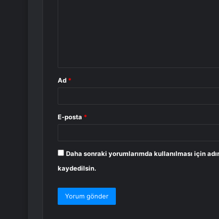
r
u
m
*
Ad
*
E-posta
*
Daha sonraki yorumlarımda kullanılması için adı
kaydedilsin.