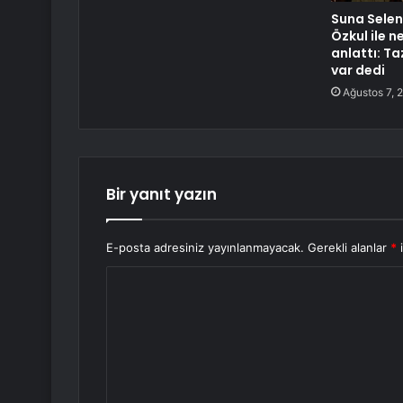
Suna Selen 
Özkul ile 
anlattı: T
var dedi
Ağustos 7, 
Bir yanıt yazın
E-posta adresiniz yayınlanmayacak.
Gerekli alanlar
*
i
Y
o
r
u
m