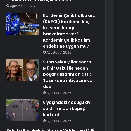
Ağustos 7, 2026
Kardemir Çelik halka arz
(KARCL) Kardemir kaç
lot verir, hangi
bankalarda var?
Kardemir Çelik katılım
endeksine uygun mu?
Ağustos 7, 2026
Suna Selen yıllar sonra
Münir Özkul ile neden
boşandıklarını anlattı:
Taze kana ihtiyacım var
dedi
Ağustos 7, 2026
6 yaşındaki çocuğu ayı
saldırısından köpeği
kurtardı
Ağustos 7, 2026
Belçika Büyükelçisi Van de Velde’den Milli