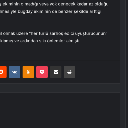
haş ekiminin olmadığı veya yok denecek kadar az olduğu
önelmesiyle buğday ekiminin de benzer şekilde arttığı
il olmak üzere “her türlü sarhoş edici uyuşturucunun”
saklamış ve ardından sıkı önlemler almıştı.
erest
Reddit
VKontakte
Odnoklassniki
Pocket
E-Posta ile paylaş
Yazdır