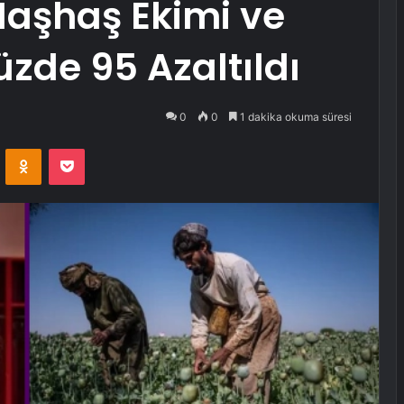
Haşhaş Ekimi ve
üzde 95 Azaltıldı
0
0
1 dakika okuma süresi
VKontakte
Odnoklassniki
Pocket