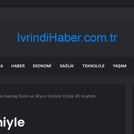
milletvekillerine ilk uyarı: “Esprisini bile yapmayacaksınız”
FA
HABER
EKONOMI
SAĞLIK
TEKNOLOJI
YAŞAM
da Haşhaş Ekimi ve Afyon Üretimi Yüzde 95 Azaltıldı
iyle