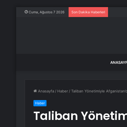
Özel’den 
Cuma, Ağustos 7 2026
Son Dakika Haberleri
ANASAY
Anasayfa
/
Haber
/
Taliban Yönetimiyle Afganistan’
Haber
Taliban Yönetim