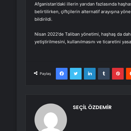
Afganistan’daki illerin yarıdan fazlasında haş
belirtilirken, çiftçilerin alternatif arayışına y
bildirildi.
Nisan 2022’de Taliban yönetimi, haşhaş da dah
yetiştirilmesini, kullanılmasını ve ticaretini ya
Facebook
Twitter
LinkedIn
Tumblr
Pint
Paylaş
SEÇİL ÖZDEMİR