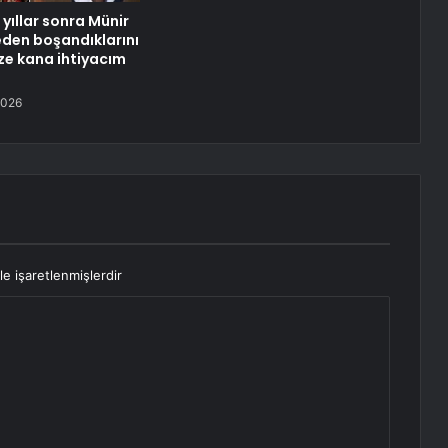
yıllar sonra Münir
neden boşandıklarını
aze kana ihtiyacım
2026
le işaretlenmişlerdir