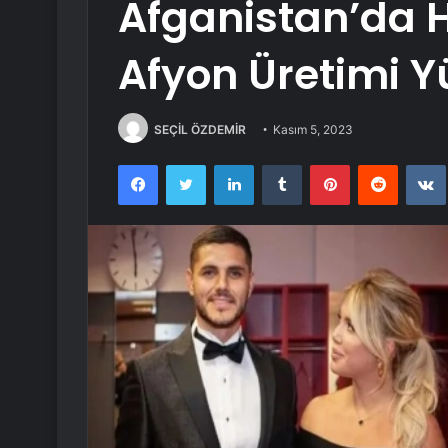
Afganistan’da 
Afyon Üretimi Y
SEÇİL ÖZDEMİR
Kasım 5, 2023
Facebook
Twitter
LinkedIn
Tumblr
Pinterest
Reddit