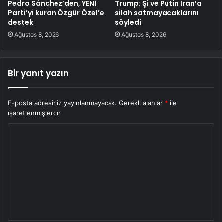
Pedro Sánchez’den, YENİ
Trump: Şi ve Putin İran’a
Parti’yi kuran Özgür Özel’e
silah satmayacaklarını
destek
söyledi
Ağustos 8, 2026
Ağustos 8, 2026
Bir yanıt yazın
E-posta adresiniz yayınlanmayacak.
Gerekli alanlar
*
ile
işaretlenmişlerdir
Y
o
r
u
m
*