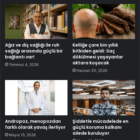
Ağız ve diş sağlığı ile ruh
Kelliğe çare bin yıllık
sağlığı arasında güçlü bir
bitkiden geldi: Saç
bağlantı var!
dökülmesi yaşayanlar
aktara koşacak
Temmuz 4, 2026
Haziran 30, 2026
Andropoz, menopozdan
Şiddetle mücadelede en
farklı olarak yavaş ilerliyor
güçlü koruma kalkanı
ailede kuruluyor
Mayıs 15, 2026