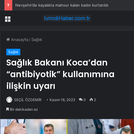
Nevşehir’de kayalıkta mahsur kalan kadın kurtarıldı
Menü
Anasayfa
/
Sağlık
Sağlık
Sağlık Bakanı Koca’dan
“antibiyotik” kullanımına
ilişkin uyarı
SEÇİL ÖZDEMİR
Kasım 18, 2023
0
2
Bir dakikadan az