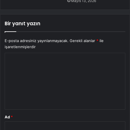
Mayıs 13, 2026
Bir yanıt yazın
E-posta adresiniz yayınlanmayacak.
Gerekli alanlar
*
ile
işaretlenmişlerdir
Y
o
r
u
m
*
Ad
*