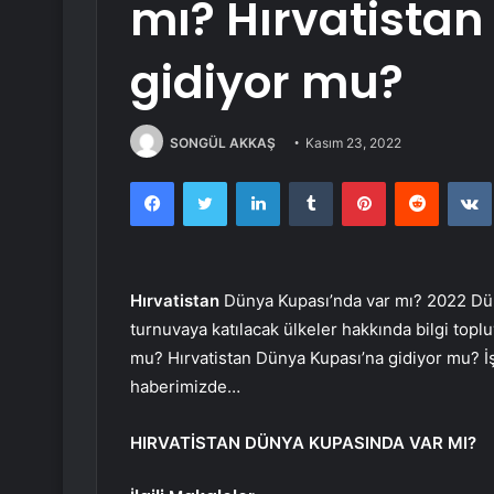
mı? Hırvatista
gidiyor mu?
SONGÜL AKKAŞ
Kasım 23, 2022
Facebook
Twitter
LinkedIn
Tumblr
Pinterest
Reddit
Hırvatistan
Dünya Kupası’nda var mı? 2022 Dün
turnuvaya katılacak ülkeler hakkında bilgi topl
mu? Hırvatistan Dünya Kupası’na gidiyor mu? İş
haberimizde…
HIRVATİSTAN DÜNYA KUPASINDA VAR MI?