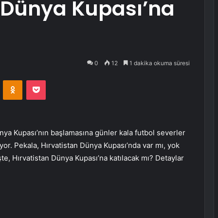
n Dünya Kupası’na
0
12
1 dakika okuma süresi
VKontakte
Odnoklassniki
Pocket
ya Kupası’nın başlamasına günler kala futbol severler
uyor. Pekala, Hırvatistan Dünya Kupası’nda var mı, yok
te, Hırvatistan Dünya Kupası’na katılacak mı? Detaylar