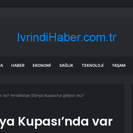
milletvekillerine ilk uyarı: “Esprisini bile yapmayacaksınız”
FA
HABER
EKONOMI
SAĞLIK
TEKNOLOJI
YAŞAM
r mı? Hırvatistan Dünya Kupası’na gidiyor mu?
nya Kupası’nda var