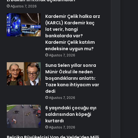
Ağustos 7, 2026
Kardemir Çelik halka arz
(KARCL) Kardemir kaç
lot verir, hangi
bankalarda var?
Kardemir Çelik katılım
endeksine uygun mu?
Ağustos 7, 2026
Suna Selen yıllar sonra
Münir Özkul ile neden
boşandıklarını anlattı:
Taze kana ihtiyacım var
dedi
Ağustos 7, 2026
6 yaşındaki çocuğu ayı
saldırısından köpeği
kurtardı
Ağustos 7, 2026
Belçika Büyükelçisi Van de Velde’den Milli