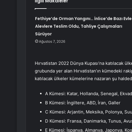
İlgili Makaleler
Fethiye’de Orman Yangını… İnlice’de Bazı Evle
Alevlere Teslim Oldu, Tahliye Çalışmaları
Sürüyor
Ağustos 7, 2026
Hırvatistan 2022 Dünya Kupası’na katılacak ülk
grubunda yer alan Hırvatistan’ın kümedeki raki
katılacak ülkeler kümelerine nazaran şu halded
A Kümesi: Katar, Hollanda, Senegal, Ekva
B Kümesi: İngiltere, ABD, İran, Galler
C Kümesi: Arjantin, Meksika, Polonya, Suu
D Kümesi: Fransa, Danimarka, Tunus, Avus
E Kümesi: İspanya, Almanya, Japonya, Kos