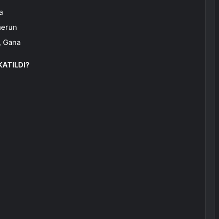
a
merun
, Gana
KATILDI?