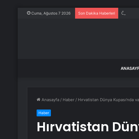
Özel’den 
Cuma, Ağustos 7 2026
Son Dakika Haberleri
ANASAY
Anasayfa
/
Haber
/
Hırvatistan Dünya Kupası’nda va
Haber
Hırvatistan Dü