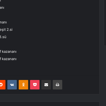
ı
anı
nanı
it 2.si
3.sü
f kazananı
f kazananı
erest
Reddit
VKontakte
Odnoklassniki
Pocket
E-Posta ile paylaş
Yazdır