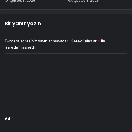
Ağustos 8, 2026
Ağustos 8, 2026
Bir yanıt yazın
E-posta adresiniz yayınlanmayacak.
Gerekli alanlar
*
ile
işaretlenmişlerdir
Y
o
r
u
m
*
Ad
*