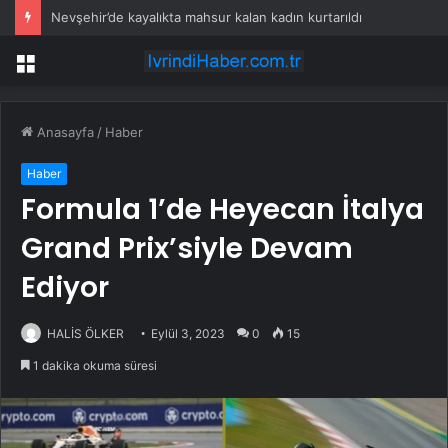
Nevşehir’de kayalıkta mahsur kalan kadın kurtarıldı
Menü
Anasayfa
/
Haber
Haber
Formula 1’de Heyecan İtalya
Grand Prix’siyle Devam
Ediyor
HALİS ÖLKER
Eylül 3, 2023
0
15
1 dakika okuma süresi