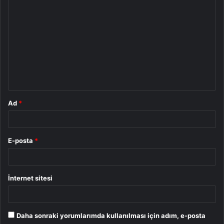
o
r
u
m
*
Ad
*
E-posta
*
İnternet sitesi
Daha sonraki yorumlarımda kullanılması için adım, e-posta