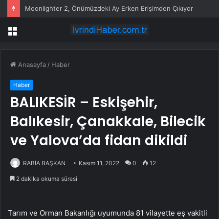
Moonlighter 2, Önümüzdeki Ay Erken Erişimden Çıkıyor
Menü
Anasayfa
/
Haber
Haber
BALIKESİR – Eskişehir,
Balıkesir, Çanakkale, Bilecik
ve Yalova’da fidan dikildi
RABİA BAŞKAN
Kasım 11, 2022
0
12
2 dakika okuma süresi
Tarım ve Orman Bakanlığı uyumunda 81 vilayette eş vakitli