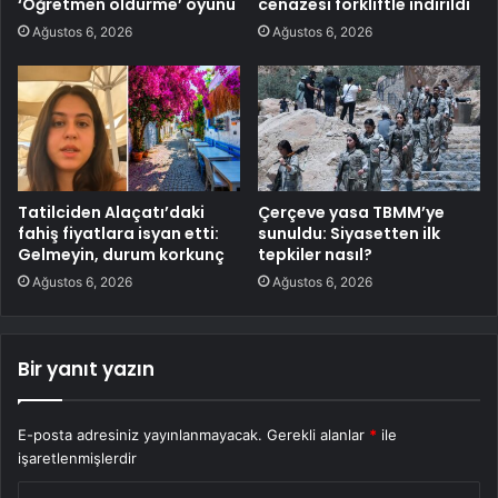
‘Öğretmen öldürme’ oyunu
cenazesi forkliftle indirildi
Ağustos 6, 2026
Ağustos 6, 2026
Tatilciden Alaçatı’daki
Çerçeve yasa TBMM’ye
fahiş fiyatlara isyan etti:
sunuldu: Siyasetten ilk
Gelmeyin, durum korkunç
tepkiler nasıl?
Ağustos 6, 2026
Ağustos 6, 2026
Bir yanıt yazın
E-posta adresiniz yayınlanmayacak.
Gerekli alanlar
*
ile
işaretlenmişlerdir
Y