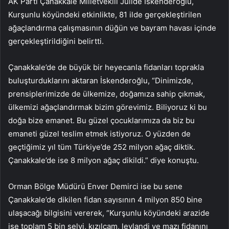
AK Parti Çanakkale Milletvekili Jülide İskenderoğlu,
Kurşunlu köyündeki etkinlikte, 81 ilde gerçekleştirilen
ağaçlandırma çalışmasının düğün ve bayram havası içinde
gerçekleştirildiğini belirtti.
Çanakkale’de de büyük bir heyecanla fidanları toprakla
buluşturduklarını aktaran İskenderoğlu, “Dinimizde,
prensiplerimizde de ülkemize, doğamıza sahip çıkmak,
ülkemizi ağaçlandırmak bizim görevimiz. Biliyoruz ki bu
doğa bize emanet. Bu güzel çocuklarımıza da biz bu
emaneti güzel teslim etmek istiyoruz. O yüzden de
geçtiğimiz yıl tüm Türkiye’de 252 milyon ağaç diktik.
Çanakkale’de ise 8 milyon ağaç dikildi.” diye konuştu.
Orman Bölge Müdürü Enver Demirci ise bu sene
Çanakkale’de dikilen fidan sayısının 4 milyon 850 bine
ulaşacağı bilgisini vererek, “Kurşunlu köyündeki arazide
ise toplam 5 bin selvi, kızılçam, leylandi ve mazı fidanını