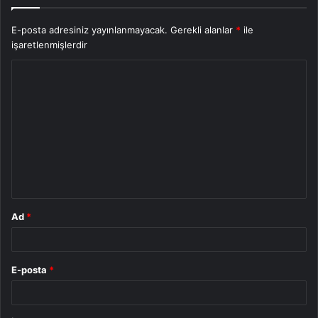
E-posta adresiniz yayınlanmayacak.
Gerekli alanlar
*
ile
işaretlenmişlerdir
Y
o
r
u
m
*
Ad
*
E-posta
*