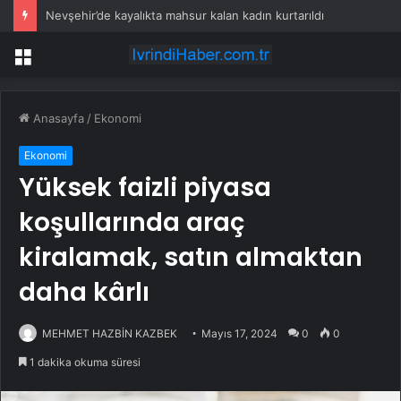
Nevşehir’de kayalıkta mahsur kalan kadın kurtarıldı
Menü
Anasayfa
/
Ekonomi
Ekonomi
Yüksek faizli piyasa
koşullarında araç
kiralamak, satın almaktan
daha kârlı
MEHMET HAZBİN KAZBEK
Mayıs 17, 2024
0
0
1 dakika okuma süresi