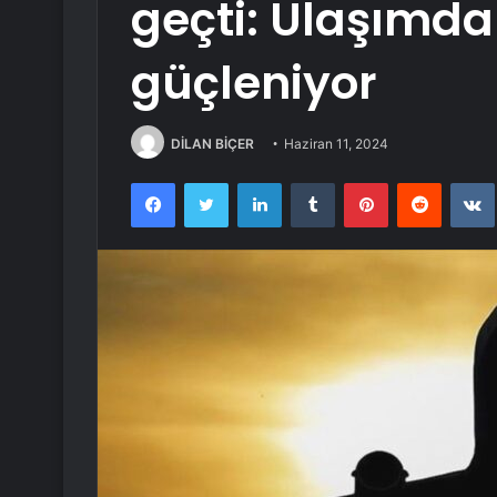
geçti: Ulaşımda
güçleniyor
DİLAN BİÇER
Haziran 11, 2024
Facebook
Twitter
LinkedIn
Tumblr
Pinterest
Reddit