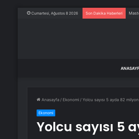
Maste
Cumartesi, Ağustos 8 2026
Son Dakika Haberleri
ANASAY
Anasayfa
/
Ekonomi
/
Yolcu sayısı 5 ayda 82 milyon
Ekonomi
Yolcu sayısı 5 