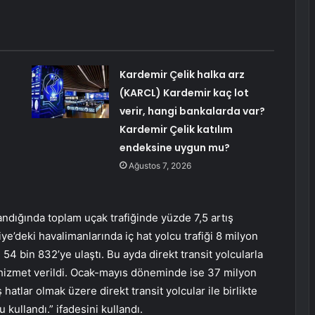
Kardemir Çelik halka arz
(KARCL) Kardemir kaç lot
verir, hangi bankalarda var?
Kardemir Çelik katılım
endeksine uygun mu?
Ağustos 7, 2026
landığında toplam uçak trafiğinde yüzde 7,5 artış
e’deki havalimanlarında iç hat yolcu trafiği 8 milyon
n 54 bin 832’ye ulaştı. Bu ayda direkt transit yolcularla
 hizmet verildi. Ocak-mayıs döneminde ise 37 milyon
hatlar olmak üzere direkt transit yolcular ile birlikte
kullandı.” ifadesini kullandı.