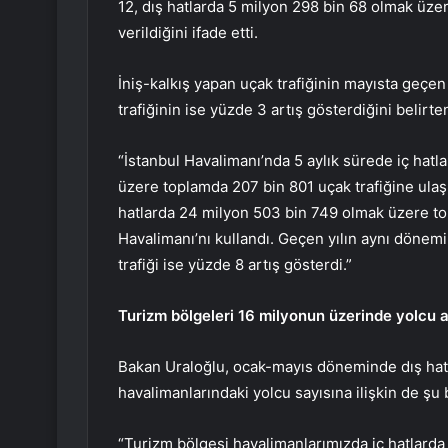
12, dış hatlarda 5 milyon 298 bin 68 olmak üz
verildiğini ifade etti.
İniş-kalkış yapan uçak trafiğinin mayısta geçen y
trafiğinin ise yüzde 3 artış gösterdiğini belirte
“İstanbul Havalimanı’nda 5 aylık sürede iç hatl
üzere toplamda 207 bin 801 uçak trafiğine ulaşı
hatlarda 24 milyon 503 bin 749 olmak üzere to
Havalimanı’nı kullandı. Geçen yılın aynı dönemi
trafiği ise yüzde 8 artış gösterdi.”
Turizm bölgeleri 16 milyonun üzerinde yolcu a
Bakan Uraloğlu, ocak-mayıs döneminde dış hat 
havalimanlarındaki yolcu sayısına ilişkin de şu b
“Turizm bölgesi havalimanlarımızda iç hatlarda