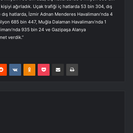
iyi ağırladık. Uçak trafiği iç hatlarda 53 bin 304, dış
 ve dış hatlarda, İzmir Adnan Menderes Havalimanı’nda 4
milyon 685 bin 447, Muğla Dalaman Havalimanı’nda 1
imanı’nda 935 bin 24 ve Gazipaşa Alanya
met verdik.”
erest
Reddit
VKontakte
Odnoklassniki
Pocket
E-Posta ile paylaş
Yazdır