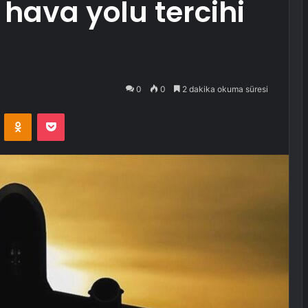
 hava yolu tercihi
0
0
2 dakika okuma süresi
VKontakte
Odnoklassniki
Pocket