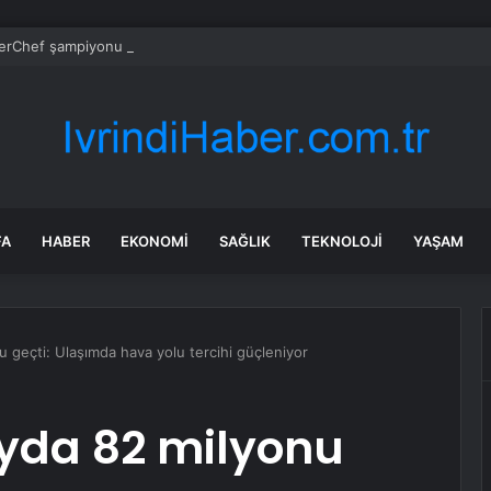
rChef şampiyonu Eren’in cenazesinde duygusal anlar: Annesi güçlükle a
FA
HABER
EKONOMI
SAĞLIK
TEKNOLOJI
YAŞAM
u geçti: Ulaşımda hava yolu tercihi güçleniyor
ayda 82 milyonu