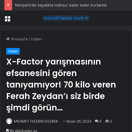
Dev şirket, 76 bin kanser davasını bitirmek için 5,5 milyar doları gözden çıkardı
Menü
Anasayfa
/
Haber
Haber
X-Factor yarışmasının
efsanesini gören
tanıyamıyor! 70 kilo veren
Ferah Zeydan’ı siz birde
şimdi görün…
MEHMET HAZBİN KAZBEK
Nisan 26, 2024
0
0
Bir dakikadan az