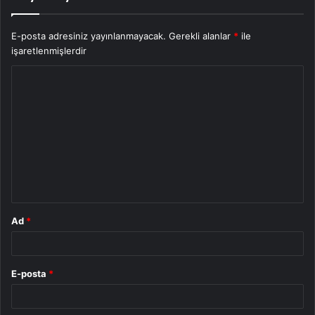
E-posta adresiniz yayınlanmayacak.
Gerekli alanlar
*
ile
işaretlenmişlerdir
Y
o
r
u
m
*
Ad
*
E-posta
*