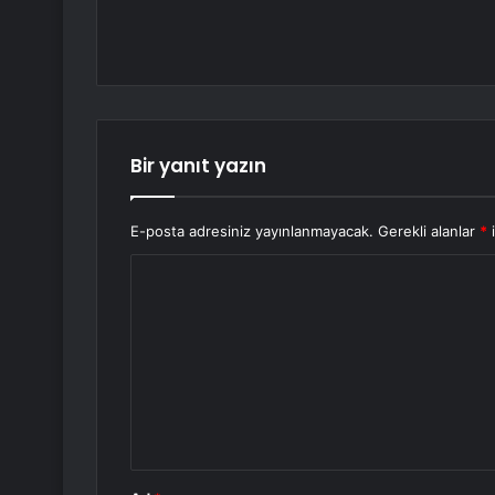
Bir yanıt yazın
E-posta adresiniz yayınlanmayacak.
Gerekli alanlar
*
i
Y
o
r
u
m
*