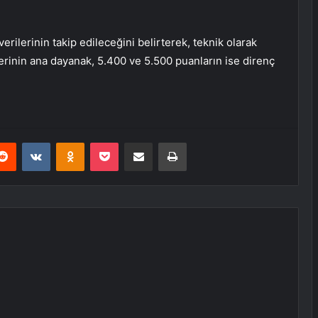
rilerinin takip edileceğini belirterek, teknik olarak
inin ana dayanak, 5.400 ve 5.500 puanların ise direnç
erest
Reddit
VKontakte
Odnoklassniki
Pocket
E-Posta ile paylaş
Yazdır