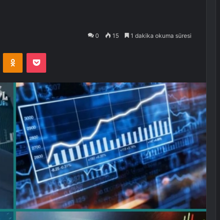
0
15
1 dakika okuma süresi
VKontakte
Odnoklassniki
Pocket