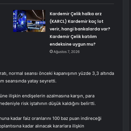
Kardemir Çelik halka arz
(KARCL) Kardemir kaç lot
verir, hangi bankalarda var?
Kardemir Çelik katılım
endeksine uygun mu?
Ağustos 7, 2026
tratı, normal seansı önceki kapanışının yüzde 3,3 altında
m seansında yatay seyretti.
üne ilişkin endişelerin azalmasına karşın, para
nedeniyle risk iştahının düşük kaldığını belirtti.
nuna kadar faiz oranlarını 100 baz puan indireceği
oplantısına kadar alınacak kararlara ilişkin