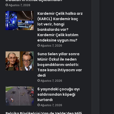
Ağustos 7, 2026
Kardemir Çelik halka arz
(KARCL) Kardemir kaç
lot verir, hangi
bankalarda var?
Kardemir Çelik katılım
endeksine uygun mu?
Ağustos 7, 2026
Suna Selen yıllar sonra
Münir Özkul ile neden
boşandıklarını anlattı:
Taze kana ihtiyacım var
dedi
Ağustos 7, 2026
6 yaşındaki çocuğu ayı
saldırısından köpeği
kurtardı
Ağustos 7, 2026
Belçika Büyükelçisi Van de Velde’den Milli