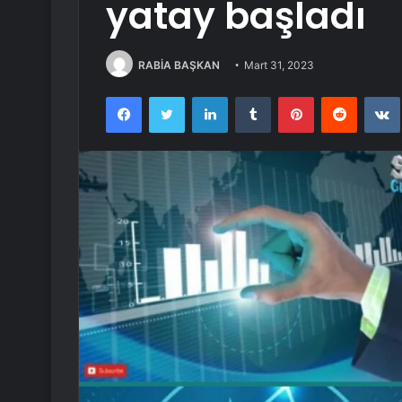
yatay başladı
RABİA BAŞKAN
Mart 31, 2023
Facebook
Twitter
LinkedIn
Tumblr
Pinterest
Reddit