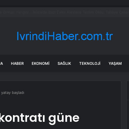
milletvekillerine ilk uyarı: “Esprisini bile yapmayacaksınız”
FA
HABER
EKONOMI
SAĞLIK
TEKNOLOJI
YAŞAM
 yatay başladı
kontratı güne