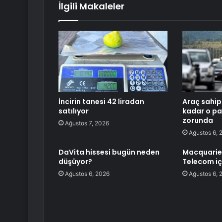
İlgili Makaleler
İncirin tanesi 42 liradan
Araç sahip
satılıyor
kadar o p
zorunda
Ağustos 7, 2026
Ağustos 6, 
DaVita hissesi bugün neden
Macquarie,
düşüyor?
Telecom iç
Ağustos 6, 2026
Ağustos 6, 