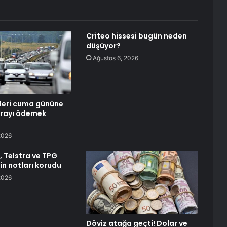
Criteo hissesi bugün neden
düşüyor?
Ağustos 6, 2026
leri cuma gününe
arayı ödemek
2026
 Telstra ve TPG
in notları korudu
2026
Döviz atağa geçti! Dolar ve