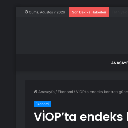
Özel’den 
Cuma, Ağustos 7 2026
Son Dakika Haberleri
ANASAY
Anasayfa
/
Ekonomi
/
VİOP’ta endeks kontratı güne
Ekonomi
VİOP’ta endeks 