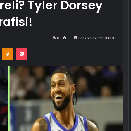
reli? Tyler Dorsey
afisi!
0
11
1 dakika okuma süresi
VKontakte
Odnoklassniki
Pocket