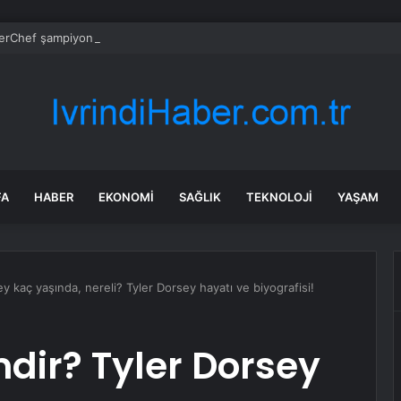
rChef şampiyonu Eren’in cenazesinde duygusal anlar: Annesi güçlükle a
FA
HABER
EKONOMI
SAĞLIK
TEKNOLOJI
YAŞAM
y kaç yaşında, nereli? Tyler Dorsey hayatı ve biyografisi!
mdir? Tyler Dorsey