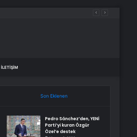
yakta durabildi
İLETIŞIM
Son Eklenen
Pedro Sánchez’den, YENİ
Parti’yi kuran Özgür
Özel’e destek