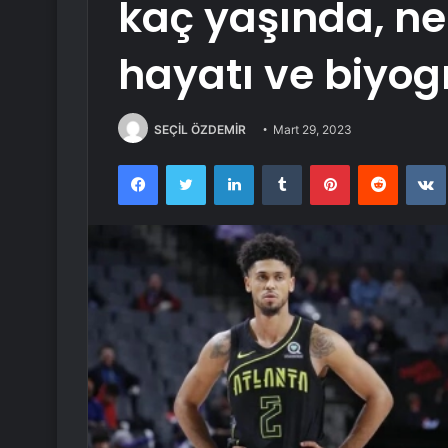
kaç yaşında, ne
hayatı ve biyogr
SEÇİL ÖZDEMİR
Mart 29, 2023
Facebook
Twitter
LinkedIn
Tumblr
Pinterest
Reddit