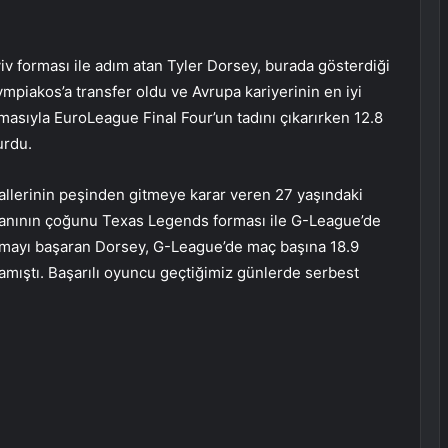
v forması ile adım atan Tyler Dorsey, burada gösterdiği
iakos’a transfer oldu ve Avrupa kariyerinin en iyi
asıyla EuroLeague Final Four’un tadını çıkarırken 12.8
urdu.
lerinin peşinden gitmeye karar veren 27 yaşındaki
manının çoğunu Texas Legends forması ile G-League’de
almayı başaran Dorsey, G-League’de maç başına 18.9
alamıştı. Başarılı oyuncu geçtiğimiz günlerde serbest