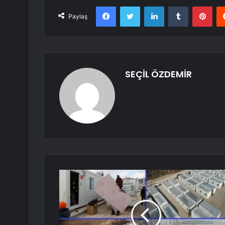
Facebook
Twitter
LinkedIn
Tumblr
Pint
Paylaş
SEÇİL ÖZDEMİR