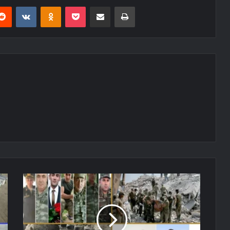
erest
Reddit
VKontakte
Odnoklassniki
Pocket
E-Posta ile paylaş
Yazdır