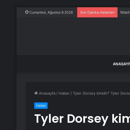
Maste
Cumartesi, Ağustos 8 2026
Son Dakika Haberleri
ANASAY
Anasayfa
/
Haber
/
Tyler Dorsey kimdir? Tyler Dorse
Haber
Tyler Dorsey ki