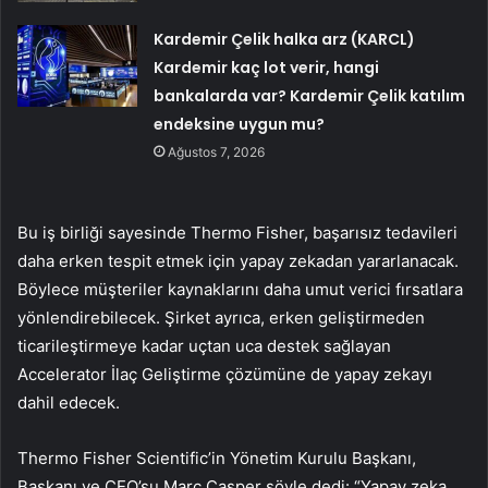
Kardemir Çelik halka arz (KARCL)
Kardemir kaç lot verir, hangi
bankalarda var? Kardemir Çelik katılım
endeksine uygun mu?
Ağustos 7, 2026
Bu iş birliği sayesinde Thermo Fisher, başarısız tedavileri
daha erken tespit etmek için yapay zekadan yararlanacak.
Böylece müşteriler kaynaklarını daha umut verici fırsatlara
yönlendirebilecek. Şirket ayrıca, erken geliştirmeden
ticarileştirmeye kadar uçtan uca destek sağlayan
Accelerator İlaç Geliştirme çözümüne de yapay zekayı
dahil edecek.
Thermo Fisher Scientific’in Yönetim Kurulu Başkanı,
Başkanı ve CEO’su Marc Casper şöyle dedi: “Yapay zeka