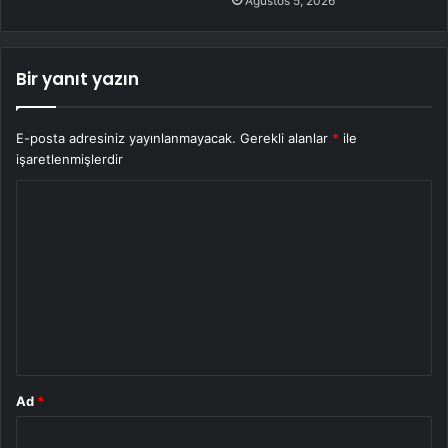
Ağustos 5, 2026
Bir yanıt yazın
E-posta adresiniz yayınlanmayacak.
Gerekli alanlar
*
ile
işaretlenmişlerdir
Y
o
r
u
m
*
Ad
*