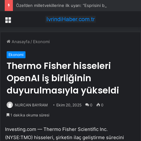
Özel’den milletvekillerine ilk uyarı: “Esprisini bile yapmayacaksınız”
Menü
Anasayfa
/
Ekonomi
Ekonomi
Thermo Fisher hisseleri
OpenAI iş birliğinin
duyurulmasıyla yükseldi
NURCAN BAYRAM
Ekim 20, 2025
0
0
1 dakika okuma süresi
Investing.com —
Thermo Fisher Scientific Inc.
(NYSE:TMO)
hisseleri, şirketin ilaç geliştirme sürecini