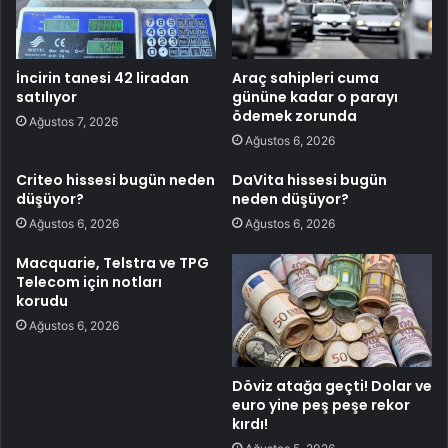
İncirin tanesi 42 liradan
Araç sahipleri cuma
satılıyor
gününe kadar o parayı
ödemek zorunda
Ağustos 7, 2026
Ağustos 6, 2026
Criteo hissesi bugün neden
DaVita hissesi bugün
düşüyor?
neden düşüyor?
Ağustos 6, 2026
Ağustos 6, 2026
Macquarie, Telstra ve TPG
Telecom için notları
korudu
Ağustos 6, 2026
Döviz atağa geçti! Dolar ve
euro yine peş peşe rekor
kırdı!