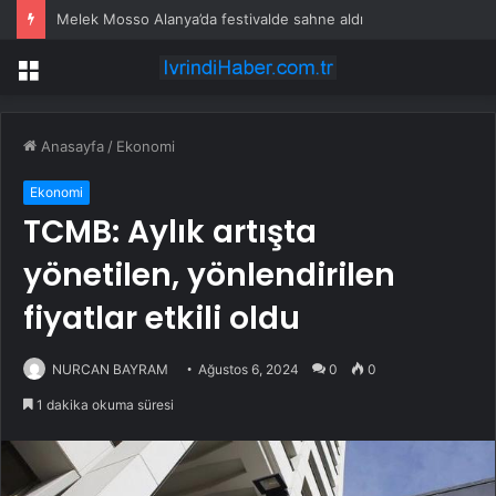
Melek Mosso Alanya’da festivalde sahne aldı
Menü
Anasayfa
/
Ekonomi
Ekonomi
TCMB: Aylık artışta
yönetilen, yönlendirilen
fiyatlar etkili oldu
NURCAN BAYRAM
Ağustos 6, 2024
0
0
1 dakika okuma süresi