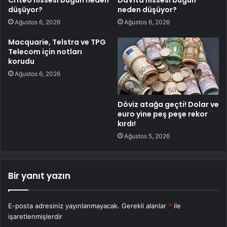
Criteo hissesi bugün neden
DaVita hissesi bugün
düşüyor?
neden düşüyor?
Ağustos 6, 2026
Ağustos 6, 2026
Macquarie, Telstra ve TPG
Telecom için notları
korudu
Ağustos 6, 2026
Döviz atağa geçti! Dolar ve
euro yine peş peşe rekor
kırdı!
Ağustos 5, 2026
Bir yanıt yazın
E-posta adresiniz yayınlanmayacak.
Gerekli alanlar
*
ile
işaretlenmişlerdir