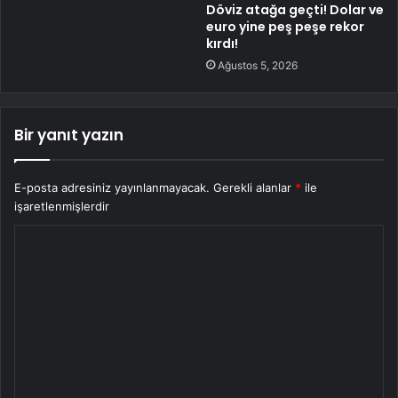
Döviz atağa geçti! Dolar ve
euro yine peş peşe rekor
kırdı!
Ağustos 5, 2026
Bir yanıt yazın
E-posta adresiniz yayınlanmayacak.
Gerekli alanlar
*
ile
işaretlenmişlerdir
Y
o
r
u
m
*