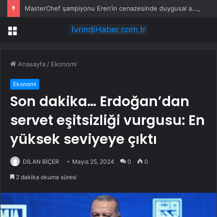
MasterChef şampiyonu Eren’in cenazesinde duygusal anlar: Annesi güçlükle ayakta durabildi
Menü
Anasayfa
/
Ekonomi
Ekonomi
Son dakika… Erdoğan’dan
servet eşitsizliği vurgusu: En
yüksek seviyeye çıktı
DİLAN BİÇER
Mayıs 25, 2024
0
0
2 dakika okuma süresi