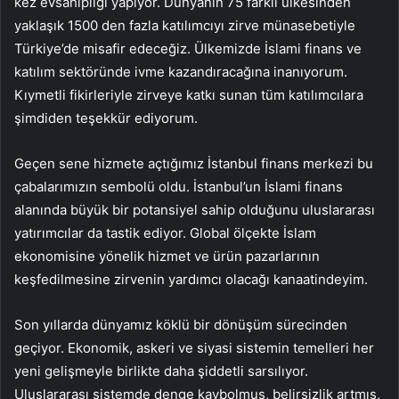
kez evsahipliği yapıyor. Dünyanın 75 farklı ülkesinden
yaklaşık 1500 den fazla katılımcıyı zirve münasebetiyle
Türkiye’de misafir edeceğiz. Ülkemizde İslami finans ve
katılım sektöründe ivme kazandıracağına inanıyorum.
Kıymetli fikirleriyle zirveye katkı sunan tüm katılımcılara
şimdiden teşekkür ediyorum.
Geçen sene hizmete açtığımız İstanbul finans merkezi bu
çabalarımızın sembolü oldu. İstanbul’un İslami finans
alanında büyük bir potansiyel sahip olduğunu uluslararası
yatırımcılar da tastik ediyor. Global ölçekte İslam
ekonomisine yönelik hizmet ve ürün pazarlarının
keşfedilmesine zirvenin yardımcı olacağı kanaatindeyim.
Son yıllarda dünyamız köklü bir dönüşüm sürecinden
geçiyor. Ekonomik, askeri ve siyasi sistemin temelleri her
yeni gelişmeyle birlikte daha şiddetli sarsılıyor.
Uluslararası sistemde denge kaybolmuş, belirsizlik artmış,