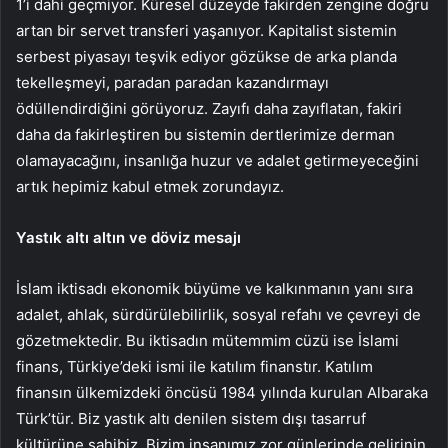
1’i dahi geçmiyor. Küresel düzeyde fakirden zengine doğru
artan bir servet transferi yaşanıyor. Kapitalist sistemin
serbest piyasayı teşvik ediyor gözükse de arka planda
tekelleşmeyi, paradan paradan kazandırmayı
ödüllendirdiğini görüyoruz. Zayıfı daha zayıflatan, fakiri
daha da fakirleştiren bu sistemin dertlerimize derman
olamayacağını, insanlığa huzur ve adalet getirmeyeceğini
artık hepimiz kabul etmek zorundayız.
Yastık altı altın ve döviz mesajı
İslam iktisadı ekonomik büyüme ve kalkınmanın yanı sıra
adalet, ahlak, sürdürülebilirlik, sosyal refahı ve çevreyi de
gözetmektedir. Bu iktisadın mütemmim cüzü ise İslami
finans, Türkiye’deki ismi ile katılım finanstır. Katılım
finansın ülkemizdeki öncüsü 1984 yılında kurulan Albaraka
Türk’tür. Biz yastık altı denilen sistem dışı tasarruf
kültürüne sahibiz. Bizim insanımız zor günlerinde gelirinin