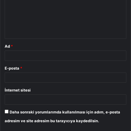
r
u
m
*
Ad
*
E-posta
*
İnternet sitesi
Daha sonraki yorumlarımda kullanılması için adım, e-posta
adresim ve site adresim bu tarayıcıya kaydedilsin.