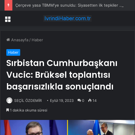
Çerçeve yasa TBMM’ye sunuldu: Siyasetten ilk tepkiler nasıl?
Menü
Anasayfa
/
Haber
Haber
Sırbistan Cumhurbaşkanı
Vucic: Brüksel toplantısı
başarısızlıkla sonuçlandı
SEÇİL ÖZDEMİR
Eylül 19, 2023
0
14
1 dakika okuma süresi