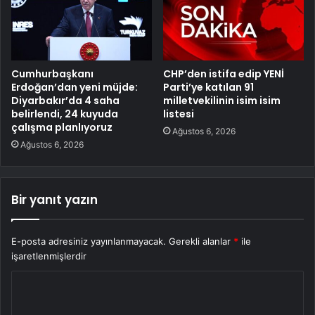
Cumhurbaşkanı
CHP’den istifa edip YENİ
Erdoğan’dan yeni müjde:
Parti’ye katılan 91
Diyarbakır’da 4 saha
milletvekilinin isim isim
belirlendi, 24 kuyuda
listesi
çalışma planlıyoruz
Ağustos 6, 2026
Ağustos 6, 2026
Bir yanıt yazın
E-posta adresiniz yayınlanmayacak.
Gerekli alanlar
*
ile
işaretlenmişlerdir
Y
o