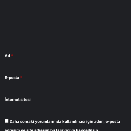
o
r
u
m
*
Ad
*
E-posta
*
İnternet sitesi
Daha sonraki yorumlarımda kullanılması için adım, e-posta
adresim ve site adresim bu tarayıcıya kaydedilsin.