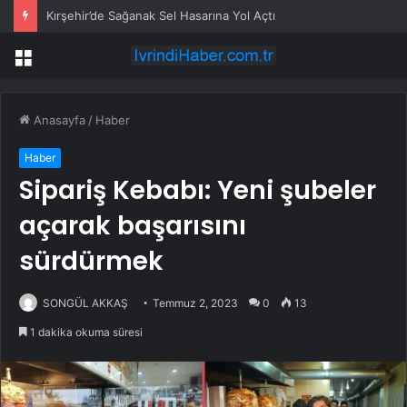
Kırşehir’de Sağanak Sel Hasarına Yol Açtı
Menü
Anasayfa
/
Haber
Haber
Sipariş Kebabı: Yeni şubeler
açarak başarısını
sürdürmek
SONGÜL AKKAŞ
Temmuz 2, 2023
0
13
1 dakika okuma süresi