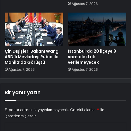
Ağustos 7, 2026
Çin Dışişleri Bakanı Wang,
İstanbul’da 20 ilçeye 9
ABD’li Mevkidaşı Rubio ile
saat elektrik
Manila’da Görüştü
verilemeyecek
Ağustos 7, 2026
Ağustos 7, 2026
Bir yanıt yazın
E-posta adresiniz yayınlanmayacak.
Gerekli alanlar
*
ile
işaretlenmişlerdir
Y