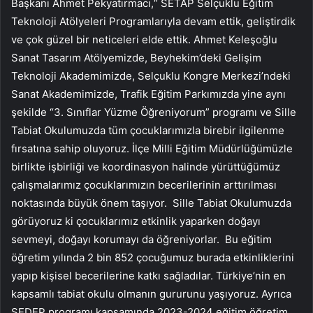
Başkanı Ahmet Pekyatırmacı,“ SETAP Selçuklu Eğitim
Teknoloji Atölyeleri Programlarıyla devam ettik, geliştirdik
ve çok güzel bir neticeleri elde ettik. Ahmet Keleşoğlu
Sanat Tasarım Atölyemizde, Beyhekim’deki Gelişim
Teknoloji Akademimizde, Selçuklu Kongre Merkezi’ndeki
Sanat Akademimizde, Trafik Eğitim Parkımızda yine aynı
şekilde “3. Sınıflar Yüzme Öğreniyorum” programı ve Sille
Tabiat Okulumuzda tüm çocuklarımızla birebir ilgilenme
fırsatına sahip oluyoruz. İlçe Milli Eğitim Müdürlüğümüzle
birlikte işbirliği ve koordinasyon halinde yürüttüğümüz
çalışmalarımız çocuklarımızın becerilerinin arttırılması
noktasında büyük önem taşıyor. Sille Tabiat Okulumuzda
görüyoruz ki çocuklarımız etkinlik yaparken doğayı
sevmeyi, doğayı korumayı da öğreniyorlar. Bu eğitim
öğretim yılında 2 bin 852 çocuğumuz burada etkinliklerini
yapıp kişisel becerilerine katkı sağladılar. Türkiye’nin en
kapsamlı tabiat okulu olmanın gururunu yaşıyoruz. Ayrıca
SEDEP programı kapsamında 2023-2024 eğitim öğretim