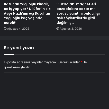
Batuhan Yağlıoğlu kimdir,
‘Buzdolabı magnetleri
ne iş yapıyor? Nilüfer’in kızı
buzdolabını bozar mı’
Ayşe Nazlı’nın eşi Batuhan
sorusu yanıtını buldu. İşin
Yağlıoğlu kaç yaşında,
aslı söylentilerde gizli
nereli?
değilmiş…
Ağustos 4, 2026
Ağustos 3, 2026
Bir yanıt yazın
E-posta adresiniz yayınlanmayacak.
Gerekli alanlar
*
ile
işaretlenmişlerdir
Y
o
r
u
m