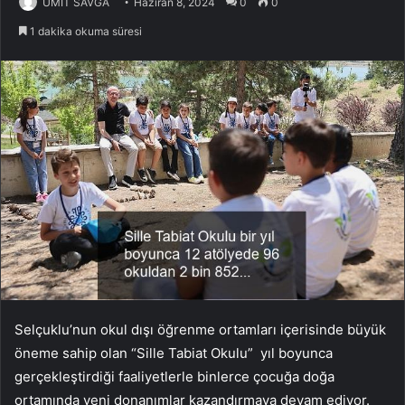
ÜMİT SAVĞA
Haziran 8, 2024
0
0
1 dakika okuma süresi
Selçuklu’nun okul dışı öğrenme ortamları içerisinde büyük
öneme sahip olan “Sille Tabiat Okulu” yıl boyunca
gerçekleştirdiği faaliyetlerle binlerce çocuğa doğa
ortamında yeni donanımlar kazandırmaya devam ediyor.