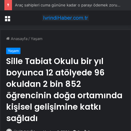
Araç sahipleri cuma gününe kadar o parayı ödemek zorunda
Menü
Anasayfa
/
Yaşam
Yaşam
Sille Tabiat Okulu bir yıl
boyunca 12 atölyede 96
okuldan 2 bin 852
öğrencinin doğa ortamında
kişisel gelişimine katkı
sağladı