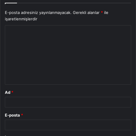
E-posta adresiniz yayınlanmayacak.
Gerekli alanlar
*
ile
işaretlenmişlerdir
Y
o
r
u
m
*
Ad
*
E-posta
*