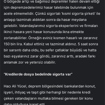
O bölgede artçı ve bağımsız depremler halen devam ettiği
için depremzedelerimiz hasar talebinde bulunmak için
acele etmemelidir. Çünkü sigortalı ‘kısmi sigorta şirketi’ ile
anlaşıp tazminatı aldıktan sonra da hasar meydana
gelebilir. Vatandaşlarımız sigorta eksperlerini ve firmaları
ikinci hasara yeni hasar konusunda ikna etmekte
zorlanabilirler. Örneğin eviniz kısmen hasarlı ve zararınız
150 bin lira. Kabul ettiniz ve tazminat aldınız. 5 saat sonra
bir sarsıntı daha oldu, bu sefer çatlaklar büyüdü ve hatta
bazı eşyalarınız zarar gördü, zararınız arttı, aradaki farkı
anlamak zor ve yetersiz olabilir.
“Kredilerde dosya bedelinde sigorta var”
Hacı Ali Yücel, deprem bölgesindeki bankalardan konut,
işyeri, ihtiyaç ve taşıt gibi herhangi bir nedenle kredi
çeken vatandaşların mutlaka bilmesi gereken bir konu
daha olduğuna işaret etti.