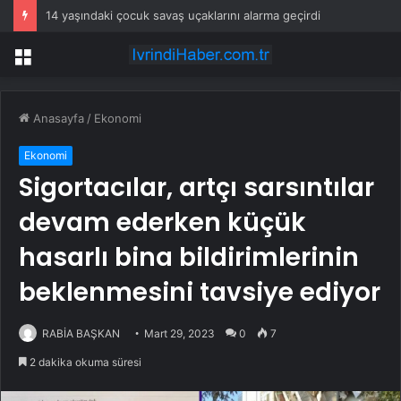
14 yaşındaki çocuk savaş uçaklarını alarma geçirdi
Menü
Anasayfa
/
Ekonomi
Ekonomi
Sigortacılar, artçı sarsıntılar
devam ederken küçük
hasarlı bina bildirimlerinin
beklenmesini tavsiye ediyor
RABİA BAŞKAN
Mart 29, 2023
0
7
2 dakika okuma süresi