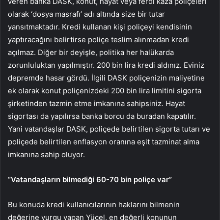
veren banka DASK, konut, hayat veya ferdi kaza poliçeleri
olarak ‘dosya masrafı’ adı altında size bir tutar
yansıtmaktadır. Kredi kullanan kişi poliçeyi kendisinin
yaptıracağını belirtirse poliçe teslim alınmadan kredi
açılmaz. Diğer bir deyişle, politika her halükarda
zorunluluktan yapılmıştır. 200 bin lira kredi aldınız. Eviniz
depremde hasar gördü. İlgili DASK poliçenizin maliyetine
ek olarak konut poliçenizdeki 200 bin lira limitini sigorta
şirketinden tazmin etme imkanına sahipsiniz. Hayat
sigortası da yapılırsa banka borcu da buradan kapatılır.
Yani vatandaşlar DASK, poliçede belirtilen sigorta tutarı ve
poliçede belirtilen enflasyon oranına eşit tazminat alma
imkanına sahip oluyor.
“Vatandaşların bilmediği 60-70 bin poliçe var”
Bu konuda kredi kullanıcılarının haklarını bilmenin
değerine vurgu yapan Yücel, en değerli konunun