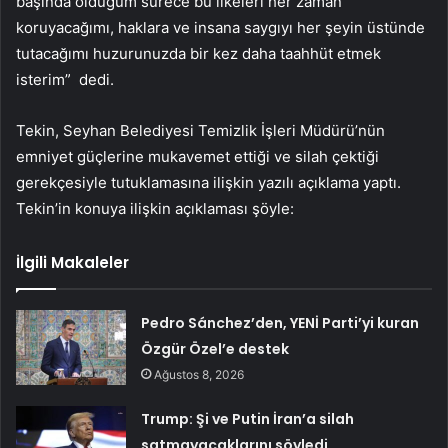
başında olduğum sürece bu ilkeleri her zaman
koruyacağımı, haklara ve insana saygıyı her şeyin üstünde
tutacağımı huzurunuzda bir kez daha taahhüt etmek
isterim” dedi.
Tekin, Seyhan Belediyesi Temizlik İşleri Müdürü’nün
emniyet güçlerine mukavemet ettiği ve silah çektiği
gerekçesiyle tutuklamasına ilişkin yazılı açıklama yaptı.
Tekin’in konuya ilişkin açıklaması şöyle:
İlgili Makaleler
Pedro Sánchez’den, YENİ Parti’yi kuran
Özgür Özel’e destek
Ağustos 8, 2026
Trump: Şi ve Putin İran’a silah
satmayacaklarını söyledi