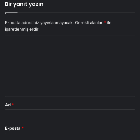
Bir yanıt yazın
E-posta adresiniz yayınlanmayacak.
Gerekli alanlar
*
ile
işaretlenmişlerdir
Y
o
r
u
m
*
Ad
*
E-posta
*