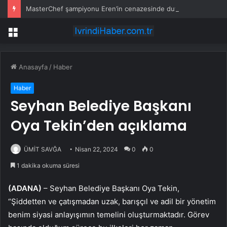
MasterChef şampiyonu Eren’in cenazesinde duygusal anlar: Annesi güçlükle ayakta durabildi
Menü
Anasayfa
/
Haber
Haber
Seyhan Belediye Başkanı
Oya Tekin’den açıklama
ÜMİT SAVĞA
Nisan 22, 2024
0
0
1 dakika okuma süresi
(ADANA)
– Seyhan Belediye Başkanı Oya Tekin,
“Şiddetten ve çatışmadan uzak, barışçıl ve adil bir yönetim
benim siyasi anlayışımın temelini oluşturmaktadır. Görev