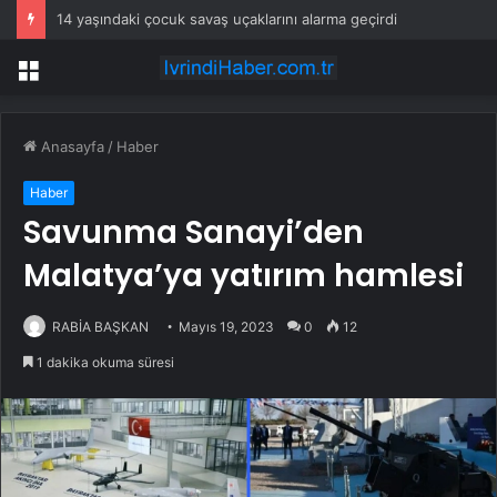
14 yaşındaki çocuk savaş uçaklarını alarma geçirdi
Menü
Anasayfa
/
Haber
Haber
Savunma Sanayi’den
Malatya’ya yatırım hamlesi
RABİA BAŞKAN
Mayıs 19, 2023
0
12
1 dakika okuma süresi