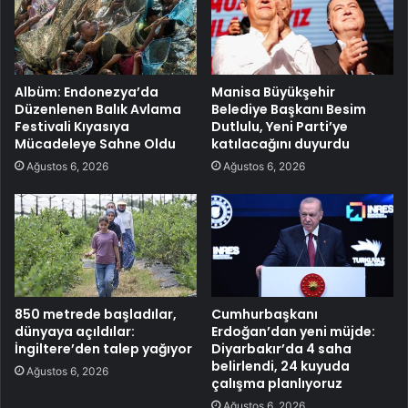
Albüm: Endonezya’da
Manisa Büyükşehir
Düzenlenen Balık Avlama
Belediye Başkanı Besim
Festivali Kıyasıya
Dutlulu, Yeni Parti’ye
Mücadeleye Sahne Oldu
katılacağını duyurdu
Ağustos 6, 2026
Ağustos 6, 2026
850 metrede başladılar,
Cumhurbaşkanı
dünyaya açıldılar:
Erdoğan’dan yeni müjde:
İngiltere’den talep yağıyor
Diyarbakır’da 4 saha
belirlendi, 24 kuyuda
Ağustos 6, 2026
çalışma planlıyoruz
Ağustos 6, 2026