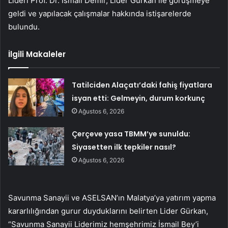
Lideri Prof. Dr. İsmail Demir, Lider Gürkan ile görüşmeye
geldi ve yapılacak çalışmalar hakkında istişarelerde
bulundu.
İlgili Makaleler
Tatilciden Alaçatı’daki fahiş fiyatlara
isyan etti: Gelmeyin, durum korkunç
Ağustos 6, 2026
Çerçeve yasa TBMM’ye sunuldu:
Siyasetten ilk tepkiler nasıl?
Ağustos 6, 2026
Savunma Sanayii ve ASELSAN’ın Malatya’ya yatırım yapma
kararlılığından gurur duyduklarını belirten Lider Gürkan,
“Savunma Sanayii Liderimiz hemşehrimiz İsmail Bey’i