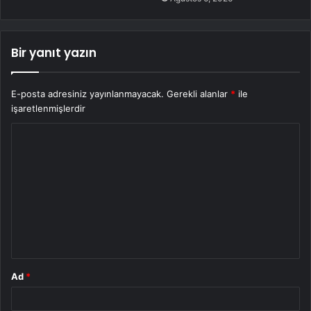
Bir yanıt yazın
E-posta adresiniz yayınlanmayacak.
Gerekli alanlar
*
ile
işaretlenmişlerdir
Y
o
r
u
m
*
Ad
*