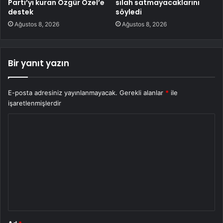
Parti’yi kuran Özgür Özel’e
silah satmayacaklarını
destek
söyledi
Ağustos 8, 2026
Ağustos 8, 2026
Bir yanıt yazın
E-posta adresiniz yayınlanmayacak.
Gerekli alanlar
*
ile
işaretlenmişlerdir
Y
o
r
u
m
*