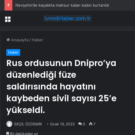
Nevşehir’de kayalıkta mahsur kalan kadın kurtarıldı
Menü
Anasayfa
/
Haber
Haber
Rus ordusunun Dnipro’ya
düzenlediği füze
saldırısında hayatını
kaybeden sivil sayısı 25’e
yükseldi.
SEÇİL ÖZDEMİR
Ocak 16, 2023
0
7
Bir dakikadan az