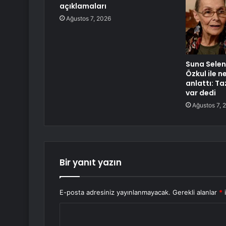
açıklamaları
Ağustos 7, 2026
Suna Selen 
Özkul ile 
anlattı: T
var dedi
Ağustos 7, 
Bir yanıt yazın
E-posta adresiniz yayınlanmayacak.
Gerekli alanlar
*
i
Y
o