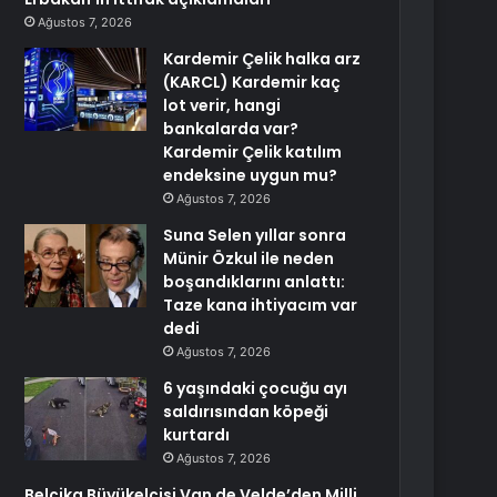
Ağustos 7, 2026
Kardemir Çelik halka arz
(KARCL) Kardemir kaç
lot verir, hangi
bankalarda var?
Kardemir Çelik katılım
endeksine uygun mu?
Ağustos 7, 2026
Suna Selen yıllar sonra
Münir Özkul ile neden
boşandıklarını anlattı:
Taze kana ihtiyacım var
dedi
Ağustos 7, 2026
6 yaşındaki çocuğu ayı
saldırısından köpeği
kurtardı
Ağustos 7, 2026
Belçika Büyükelçisi Van de Velde’den Milli