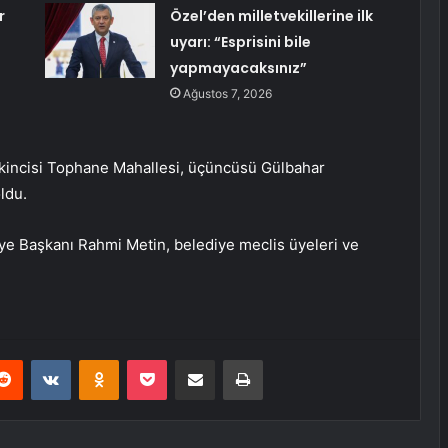
r
Özel’den milletvekillerine ilk
uyarı: “Esprisini bile
yapmayacaksınız”
Ağustos 7, 2026
ikincisi Tophane Mahallesi, üçüncüsü Gülbahar
ldu.
iye Başkanı Rahmi Metin, belediye meclis üyeleri ve
erest
Reddit
VKontakte
Odnoklassniki
Pocket
E-Posta ile paylaş
Yazdır