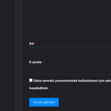
r
u
m
*
Ad
*
E-posta
*
Daha sonraki yorumlarımda kullanılması için adı
kaydedilsin.