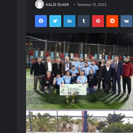
HALİS ÖLKER
Temmuz 12, 2023
Facebook
Twitter
LinkedIn
Tumblr
Pinterest
Reddit