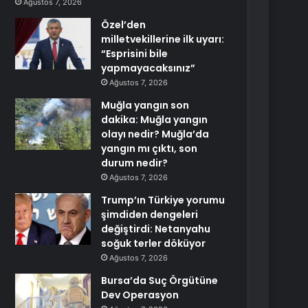
Ağustos 7, 2026
Özel’den
milletvekillerine ilk uyarı:
“Esprisini bile
yapmayacaksınız”
Ağustos 7, 2026
Muğla yangın son
dakika: Muğla yangın
olayı nedir? Muğla’da
yangın mı çıktı, son
durum nedir?
Ağustos 7, 2026
Trump’ın Türkiye yorumu
şimdiden dengeleri
değiştirdi: Netanyahu
soğuk terler döküyor
Ağustos 7, 2026
Bursa’da Suç Örgütüne
Dev Operasyon