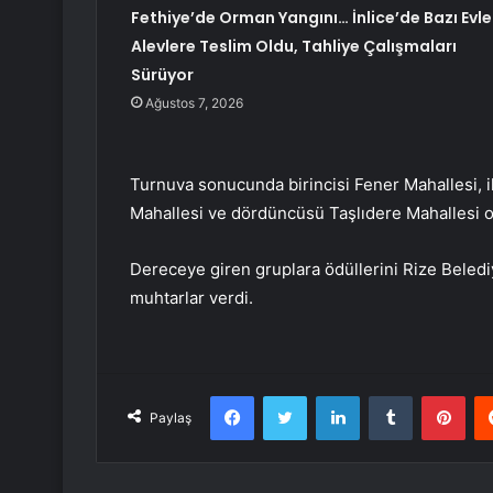
Fethiye’de Orman Yangını… İnlice’de Bazı Evle
Alevlere Teslim Oldu, Tahliye Çalışmaları
Sürüyor
Ağustos 7, 2026
Turnuva sonucunda birincisi Fener Mahallesi, 
Mahallesi ve dördüncüsü Taşlıdere Mahallesi o
Dereceye giren gruplara ödüllerini Rize Beled
muhtarlar verdi.
Facebook
Twitter
LinkedIn
Tumblr
Pint
Paylaş