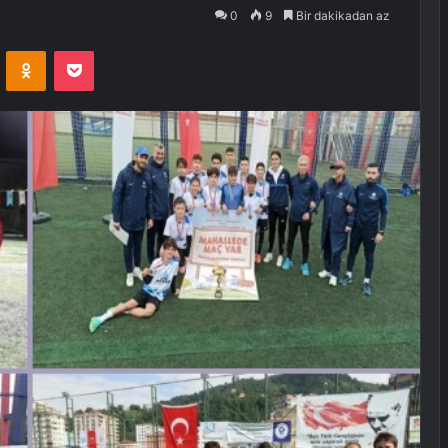
0
9
Bir dakikadan az
VKontakte
Odnoklassniki
Pocket