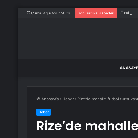
Özel’den 
Cuma, Ağustos 7 2026
Son Dakika Haberleri
ANASAY
Anasayfa
/
Haber
/
Rize’de mahalle futbol turnuvası
Haber
Rize’de mahalle