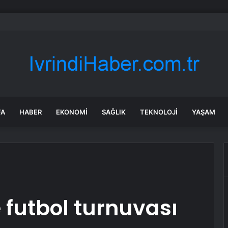
milletvekillerine ilk uyarı: “Esprisini bile yapmayacaksınız”
FA
HABER
EKONOMI
SAĞLIK
TEKNOLOJI
YAŞAM
 futbol turnuvası