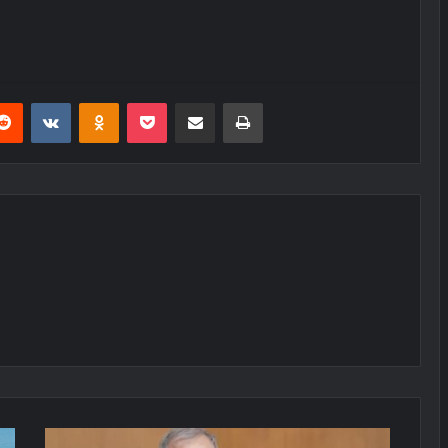
erest
Reddit
VKontakte
Odnoklassniki
Pocket
E-Posta ile paylaş
Yazdır