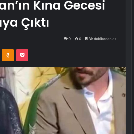
n’ın Kına Gecesi
ya Çıktı
0
0
Bir dakikadan az
VKontakte
Odnoklassniki
Pocket