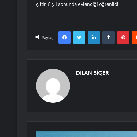
çiftin 8 yıl sonunda evlendiği öğrenildi.
Facebook
Twitter
LinkedIn
Tumblr
Pint
Paylaş
DİLAN BİÇER