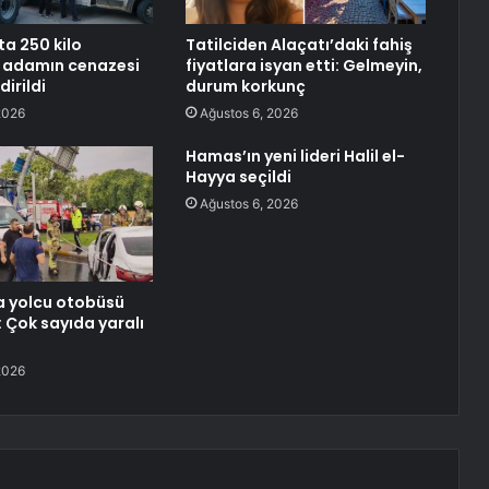
a 250 kilo
Tatilciden Alaçatı’daki fahiş
a adamın cenazesi
fiyatlara isyan etti: Gelmeyin,
dirildi
durum korkunç
2026
Ağustos 6, 2026
Hamas’ın yeni lideri Halil el-
Hayya seçildi
Ağustos 6, 2026
a yolcu otobüsü
: Çok sayıda yaralı
2026