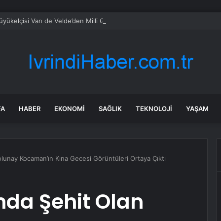
üyükelçisi Van de Velde’den Milli Gün Resepsiyonunda “Erik Dalı” Sürpriz
FA
HABER
EKONOMI
SAĞLIK
TEKNOLOJI
YAŞAM
lunay Kocaman’ın Kına Gecesi Görüntüleri Ortaya Çıktı
da Şehit Olan