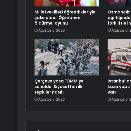
Milletvekilleri öğrendikleriyle
Osmancık’t
şoke oldu: ‘Öğretmen
ağırlığınd
öldürme’ oyunu
forkliftle in
Ağustos 6, 2026
Ağustos 6, 
Çerçeve yasa TBMM’ye
İstanbul’d
sunuldu: Siyasetten ilk
kaza yaptı
tepkiler nasıl?
var!
Ağustos 6, 2026
Ağustos 6, 