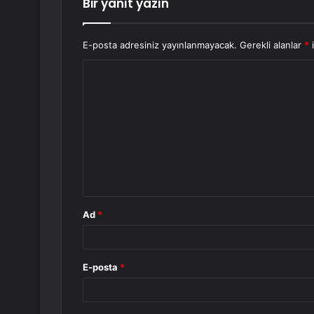
Bir yanıt yazın
E-posta adresiniz yayınlanmayacak.
Gerekli alanlar
*
i
Y
o
r
u
m
*
Ad
*
E-posta
*