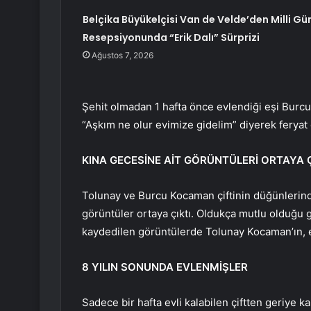
Belçika Büyükelçisi Van de Velde’den Milli Gü
Resepsiyonunda “Erik Dalı” Sürprizi
Ağustos 7, 2026
Şehit olmadan 1 hafta önce evlendiği eşi Burc
“Aşkım ne olur evimize gidelim” diyerek feryat e
KINA GECESİNE AİT GÖRÜNTÜLERİ ORTAYA Ç
Tolunay ve Burcu Kocaman çiftinin düğünlerinde
görüntüler ortaya çıktı. Oldukça mutlu olduğu 
kaydedilen görüntülerde Tolunay Kocaman’ın, e
8 YILIN SONUNDA EVLENMİŞLER
Sadece bir hafta evli kalabilen çiftten geriye k