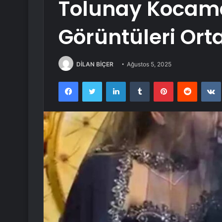
Tolunay Kocama
Görüntüleri Orta
DİLAN BİÇER
Ağustos 5, 2025
Facebook
Twitter
LinkedIn
Tumblr
Pinterest
Reddit