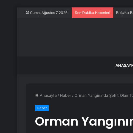
Belçika B
Cuma, Ağustos 7 2026
Son Dakika Haberleri
ANASAY
Anasayfa
/
Haber
/
Orman Yangınında Şehit Olan To
Haber
Orman Yangının