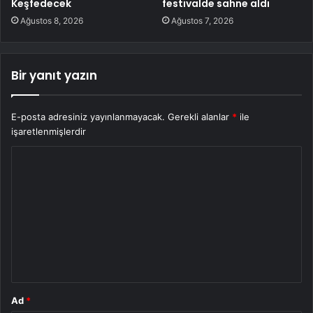
Keşfedecek
festivalde sahne aldı
Ağustos 8, 2026
Ağustos 7, 2026
Bir yanıt yazın
E-posta adresiniz yayınlanmayacak.
Gerekli alanlar
*
ile
işaretlenmişlerdir
Y
o
r
u
m
*
Ad
*