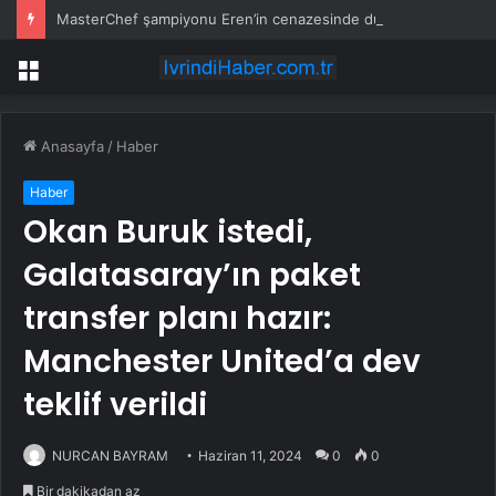
MasterChef şampiyonu Eren’in cenazesinde duygusal anlar: Annesi güçlükle ayakta durabildi
Menü
Anasayfa
/
Haber
Haber
Okan Buruk istedi,
Galatasaray’ın paket
transfer planı hazır:
Manchester United’a dev
teklif verildi
NURCAN BAYRAM
Haziran 11, 2024
0
0
Bir dakikadan az