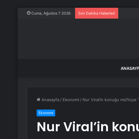
Özel’den 
Cuma, Ağustos 7 2026
Son Dakika Haberleri
ANASAY
Anasayfa
/
Ekonomi
/
Nur Viral’in konuğu müftüye “
Ekonomi
Nur Viral’in ko