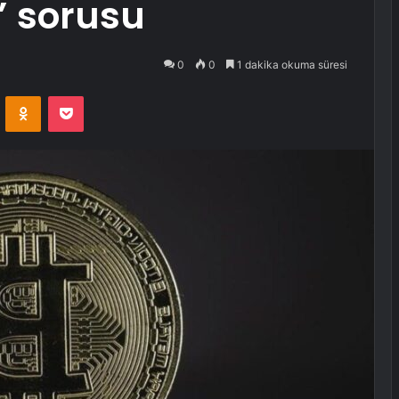
” sorusu
0
0
1 dakika okuma süresi
VKontakte
Odnoklassniki
Pocket