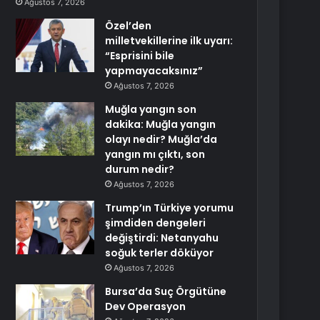
Ağustos 7, 2026
Özel’den
milletvekillerine ilk uyarı:
“Esprisini bile
yapmayacaksınız”
Ağustos 7, 2026
Muğla yangın son
dakika: Muğla yangın
olayı nedir? Muğla’da
yangın mı çıktı, son
durum nedir?
Ağustos 7, 2026
Trump’ın Türkiye yorumu
şimdiden dengeleri
değiştirdi: Netanyahu
soğuk terler döküyor
Ağustos 7, 2026
Bursa’da Suç Örgütüne
Dev Operasyon