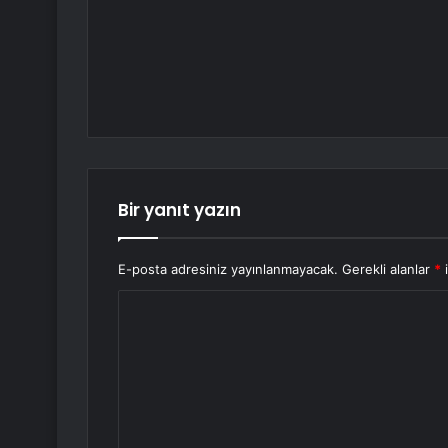
Bir yanıt yazın
E-posta adresiniz yayınlanmayacak.
Gerekli alanlar
*
i
Y
o
r
u
m