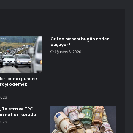
Criteo hissesi bugün neden
düşüyor?
Ağustos 6, 2026
leri cuma gününe
arayı ödemek
2026
 Telstra ve TPG
in notları korudu
2026