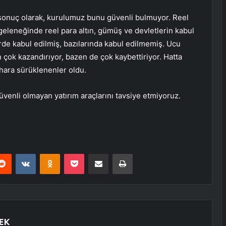
ai sonuç olarak, kurulumuz bunu güvenli bulmuyor. Reel
geleneğinde reel para altın, gümüş ve devletlerin kabul
lerde kabul edilmiş, bazılarında kabul edilmemiş. Ucu
 çok kazandırıyor, bazen de çok kaybettiriyor. Hatta
ihara sürüklenenler oldu.
venli olmayan yatırım araçlarını tavsiye etmiyoruz.
erest
Reddit
VKontakte
Odnoklassniki
Pocket
E-Posta ile paylaş
Yazdır
EK