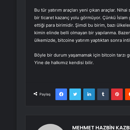
Bu tür yatırım araçları yeni çıkan araçlar. Nih
bir ticaret kazanç yolu görmüyor. Çünkü İslam 
ettiği para birimidir. Şimdi bu birim, bazı ülke
kimin elinde belli olmayan bir yapılanma. Bazen
ülkemizde, bitcoine yatırım yaptıktan sonra int
Böyle bir durum yaşamamak için bitcoin tarzı gü
Yine de halkımız kendisi bilir.
Facebook
Twitter
LinkedIn
Tumblr
Pint
Paylaş
MEHMET HAZBİN KAZB