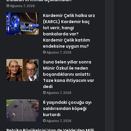
Ağustos 7, 2026
Kardemir Çelik halka arz
(KARCL) Kardemir kaç
lot verir, hangi
bankalarda var?
Kardemir Çelik katılım
endeksine uygun mu?
Ağustos 7, 2026
Suna Selen yıllar sonra
Münir Özkul ile neden
boşandıklarını anlattı:
Taze kana ihtiyacım var
dedi
Ağustos 7, 2026
6 yaşındaki çocuğu ayı
saldırısından köpeği
kurtardı
Ağustos 7, 2026
Belçika Büyükelçisi Van de Velde’den Milli