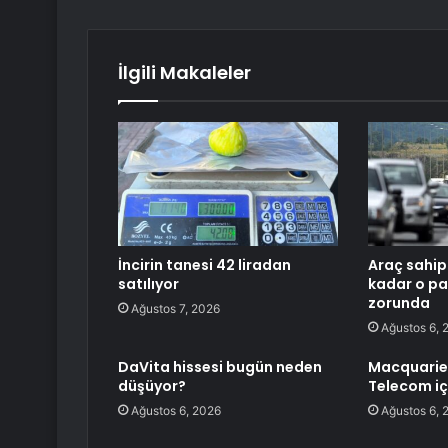
İlgili Makaleler
İncirin tanesi 42 liradan
Araç sahip
satılıyor
kadar o p
zorunda
Ağustos 7, 2026
Ağustos 6, 
DaVita hissesi bugün neden
Macquarie,
düşüyor?
Telecom iç
Ağustos 6, 2026
Ağustos 6, 