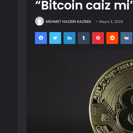
“Bitcoin caiz mi
MEHMET HAZBİN KAZBEK
Mayıs 3, 2024
Facebook
Twitter
LinkedIn
Tumblr
Pinterest
Reddit