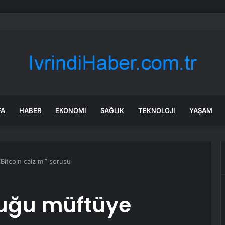
milletvekillerine ilk uyarı: “Esprisini bile yapmayacaksınız”
FA
HABER
EKONOMI
SAĞLIK
TEKNOLOJI
YAŞAM
Bitcoin caiz mi” sorusu
nuğu müftüye