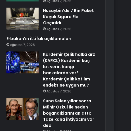
Ağustos 7, 2026
Nusaybin’de 7 Bin Paket
Kaçak Sigara Ele
Geçirildi
Ağustos 7, 2026
Erbakan’ın ittifak açıklamaları
Ağustos 7, 2026
Kardemir Çelik halka arz
(KARCL) Kardemir kaç
lot verir, hangi
bankalarda var?
Kardemir Çelik katılım
endeksine uygun mu?
Ağustos 7, 2026
Suna Selen yıllar sonra
Münir Özkul ile neden
boşandıklarını anlattı:
Taze kana ihtiyacım var
dedi