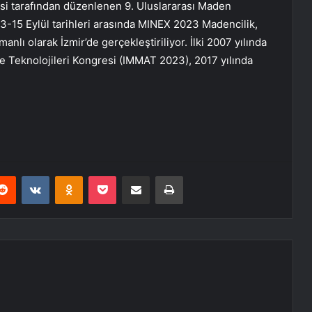
 tarafından düzenlenen 9. Uluslararası Maden
3-15 Eylül tarihleri ​​arasında MINEX 2023 Madencilik,
anlı olarak İzmir’de gerçekleştiriliyor. İlki 2007 yılında
e Teknolojileri Kongresi (IMMAT 2023), 2017 yılında
erest
Reddit
VKontakte
Odnoklassniki
Pocket
E-Posta ile paylaş
Yazdır