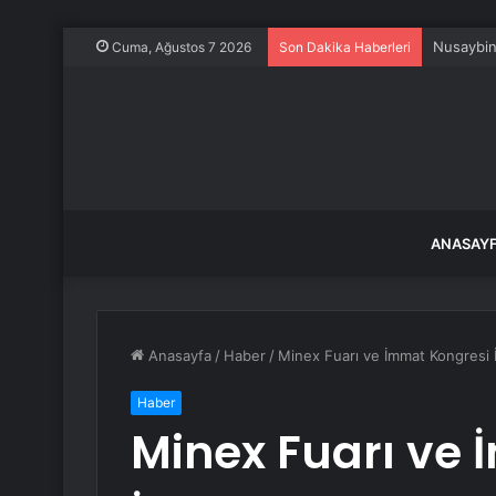
Nusaybin’
Cuma, Ağustos 7 2026
Son Dakika Haberleri
ANASAY
Anasayfa
/
Haber
/
Minex Fuarı ve İmmat Kongresi İ
Haber
Minex Fuarı ve