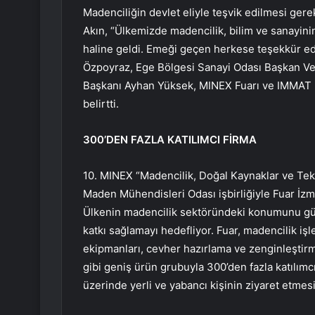
Madenciliğin devlet eliyle teşvik edilmesi ge
Akın, “Ülkemizde madencilik, bilim ve sanayinin b
haline geldi. Emeği geçen herkese teşekkür ed
Özpoyraz, Ege Bölgesi Sanayi Odası Başkan V
Başkanı Ayhan Yüksek, MINEX Fuarı ve IMMAT K
belirtti.
300’DEN FAZLA KATILIMCI FİRMA
10. MINEX “Madencilik, Doğal Kaynaklar ve Tekno
Maden Mühendisleri Odası işbirliğiyle Fuar İzmi
Ülkenin madencilik sektöründeki konumunu güç
katkı sağlamayı hedefliyor. Fuar, madencilik i
ekipmanları, cevher hazırlama ve zenginleşti
gibi geniş ürün grubuyla 300’den fazla katılımcı 
üzerinde yerli ve yabancı kişinin ziyaret etmes