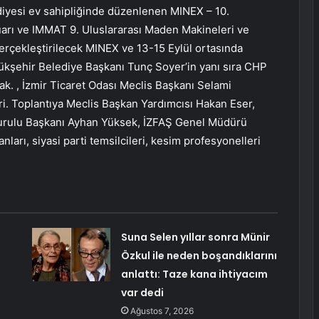
iyesi ev sahipliğinde düzenlenen MINEX – 10.
uarı ve IMMAT 9. Uluslararası Maden Makineleri ve
gerçekleştirilecek MINEX ve 13-15 Eylül ortasında
yükşehir Belediye Başkanı Tunç Soyer’in yanı sıra CHP
k. , İzmir Ticaret Odası Meclis Başkanı Selami
i. Toplantıya Meclis Başkan Yardımcısı Hakan Eser,
rulu Başkanı Ayhan Yüksek, İZFAŞ Genel Müdürü
ları, siyasi parti temsilcileri, kesim profesyonelleri
Suna Selen yıllar sonra Münir
Özkul ile neden boşandıklarını
anlattı: Taze kana ihtiyacım
var dedi
Ağustos 7, 2026