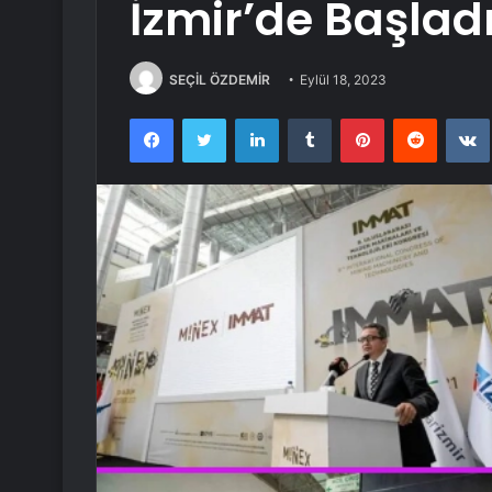
İzmir’de Başlad
SEÇİL ÖZDEMİR
Eylül 18, 2023
Facebook
Twitter
LinkedIn
Tumblr
Pinterest
Reddit