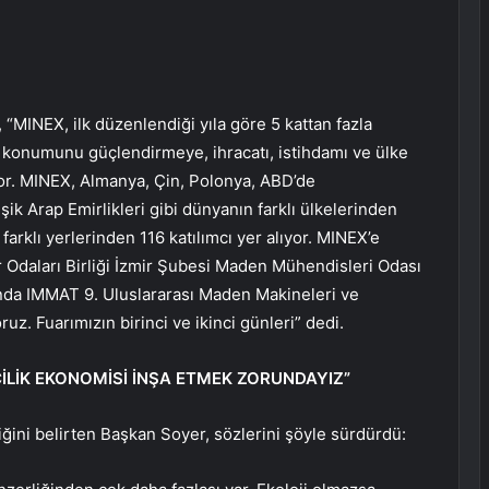
“MINEX, ilk düzenlendiği yıla göre 5 kattan fazla
konumunu güçlendirmeye, ihracatı, istihdamı ve ülke
or. MINEX, Almanya, Çin, Polonya, ABD’de
ik Arap Emirlikleri gibi dünyanın farklı ülkelerinden
farklı yerlerinden 116 katılımcı yer alıyor. MINEX’e
 Odaları Birliği İzmir Şubesi Maden Mühendisleri Odası
anda IMMAT 9. Uluslararası Maden Makineleri ve
uz. Fuarımızın birinci ve ikinci günleri” dedi.
LİK EKONOMİSİ İNŞA ETMEK ZORUNDAYIZ”
ini belirten Başkan Soyer, sözlerini şöyle sürdürdü: