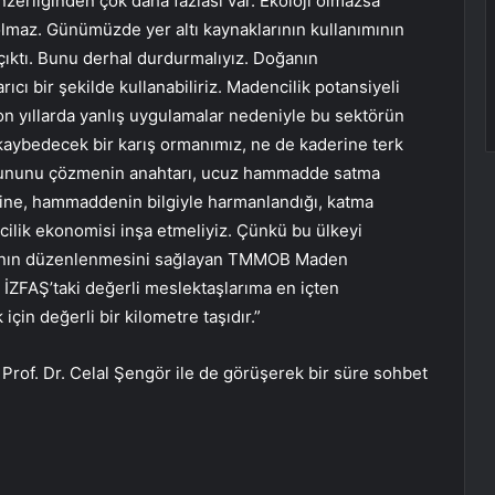
zerliğinden çok daha fazlası var. Ekoloji olmazsa
lmaz. Günümüzde yer altı kaynaklarının kullanımının
 çıktı. Bunu derhal durdurmalıyız. Doğanın
ıcı bir şekilde kullanabiliriz. Madencilik potansiyeli
 yıllarda yanlış uygulamalar nedeniyle bu sektörün
kaybedecek bir karış ormanımız, ne de kaderine terk
orununu çözmenin anahtarı, ucuz hammadde satma
erine, hammaddenin bilgiyle harmanlandığı, katma
ilik ekonomisi inşa etmeliyiz. Çünkü bu ülkeyi
ı’nın düzenlenmesini sağlayan TMMOB Maden
 İZFAŞ’taki değerli meslektaşlarıma en içten
in değerli bir kilometre taşıdır.”
Prof. Dr. Celal Şengör ile de görüşerek bir süre sohbet