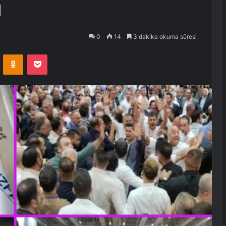
ı
0
14
3 dakika okuma süresi
VKontakte
Odnoklassniki
Pocket