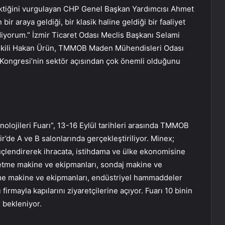
rektiğini vurgulayan CHP Genel Başkan Yardımcısı Ahmet
ir araya geldiği, bir klasik haline geldiği bir faaliyet
iyorum.” İzmir Ticaret Odası Meclis Başkanı Selami
ekili Hakan Ürün, TMMOB Maden Mühendisleri Odası
ongresi’nin sektör açısından çok önemli olduğunu
lojileri Fuarı”, 13-16 Eylül tarihleri ​​arasında TMMOB
r’de A ve B salonlarında gerçekleştiriliyor. Minex;
lendirerek ihracata, istihdama ve ülke ekonomisine
şletme makine ve ekipmanları, sondaj makine ve
rme makine ve ekipmanları, endüstriyel hammaddeler
firmayla kapılarını ziyaretçilerine açıyor. Fuarı 10 binin
i bekleniyor.