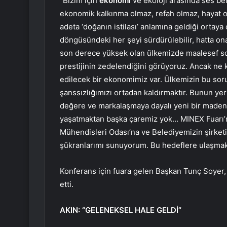
“Bizim için
ekonomi
ve ekoloji arasında ses ben
ekonomik kalkınma olmaz, refah olmaz, hayat o
adeta ‘doğanın istilası’ anlamına geldiği ortaya
döngüsündeki her şeyi sürdürülebilir, hatta onar
son derece yüksek olan ülkemizde maalesef son
prestijinin zedelendiğini görüyoruz. Ancak ne 
edilecek bir ekonomimiz var. Ülkemizin bu s
şanssızlığımızı ortadan kaldırmaktır. Bunun y
değere ve markalaşmaya dayalı yeni bir madenc
yaşatmaktan başka çaremiz yok… MINEX Fuar
Mühendisleri Odası’na ve Belediyemizin şirketi
şükranlarımı sunuyorum. Bu hedeflere ulaşmak iç
Konferans için fuara gelen Başkan Tunç Soyer, 
etti.
AKIN: “GELENEKSEL HALE GELDİ”