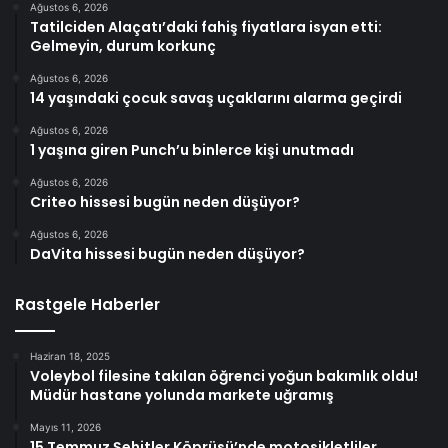
Ağustos 6, 2026
Tatilciden Alaçatı’daki fahiş fiyatlara isyan etti:
Gelmeyin, durum korkunç
Ağustos 6, 2026
14 yaşındaki çocuk savaş uçaklarını alarma geçirdi
Ağustos 6, 2026
1 yaşına giren Punch’u binlerce kişi unutmadı
Ağustos 6, 2026
Criteo hissesi bugün neden düşüyor?
Ağustos 6, 2026
DaVita hissesi bugün neden düşüyor?
Rastgele Haberler
Haziran 18, 2025
Voleybol filesine takılan öğrenci yoğun bakımlık oldu!
Müdür hastane yolunda markete uğramış
Mayıs 11, 2026
15 Temmuz Şehitler Köprüsü’nde motosikletliler