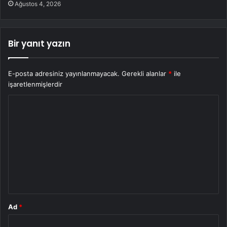
Ağustos 4, 2026
Bir yanıt yazın
E-posta adresiniz yayınlanmayacak.
Gerekli alanlar
*
ile
işaretlenmişlerdir
Y
o
r
u
m
*
Ad
*