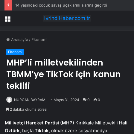
14 yaşındaki çocuk savaş uçaklarını alarma geçirdi
Menü
Anasayfa
/
Ekonomi
Ekonomi
MHP’li milletvekilinden
TBMM’ye TikTok için kanun
teklifi
NURCAN BAYRAM
Mayıs 31, 2024
0
0
2 dakika okuma süresi
Milliyetçi Hareket Partisi (MHP)
Kırıkkale Milletvekili
Halil
Öztürk
, başta
Tiktok
, olmak üzere sosyal medya