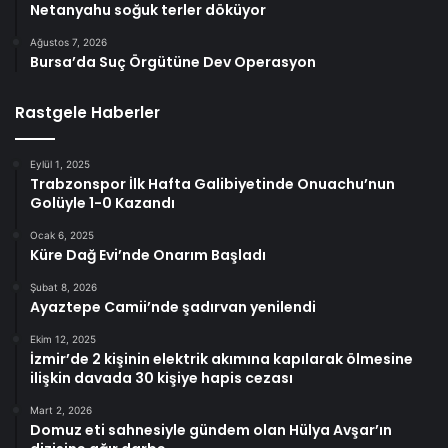
Netanyahu soğuk terler döküyor
Ağustos 7, 2026
Bursa’da Suç Örgütüne Dev Operasyon
Rastgele Haberler
Eylül 1, 2025
Trabzonspor İlk Hafta Galibiyetinde Onuachu’nun
Golüyle 1-0 Kazandı
Ocak 6, 2025
Küre Dağ Evi’nde Onarım Başladı
Şubat 8, 2026
Ayaztepe Camii’nde şadırvan yenilendi
Ekim 12, 2025
İzmir’de 2 kişinin elektrik akımına kapılarak ölmesine
ilişkin davada 30 kişiye hapis cezası
Mart 2, 2026
Domuz eti sahnesiyle gündem olan Hülya Avşar’ın