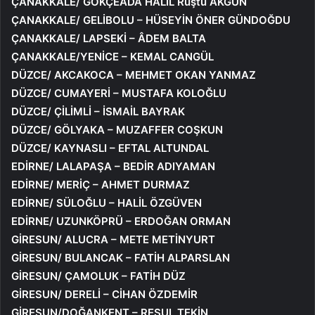
ÇANAKKALE/ GÖKÇEADA HALİL Rüştü AKGÜN
ÇANAKKALE/ GELİBOLU – HÜSEYİN ÖNER GÜNDOĞDU
ÇANAKKALE/ LAPSEKİ – ÂDEM BALTA
ÇANAKKALE/YENİCE – KEMAL CANGÜL
DÜZCE/ AKCAKOCA – MEHMET OKAN YANMAZ
DÜZCE/ CUMAYERİ – MUSTAFA KOLOĞLU
DÜZCE/ ÇİLİMLİ – İSMAİL BAYRAK
DÜZCE/ GÖLYAKA – MUZAFFER COŞKUN
DÜZCE/ KAYNASLI – EFTAL ALTUNDAL
EDİRNE/ LALAPAŞA – BEDİR ADIYAMAN
EDİRNE/ MERİÇ – AHMET DURMAZ
EDİRNE/ SÜLOĞLU – HALİL ÖZGÜVEN
EDİRNE/ UZUNKÖPRÜ – ERDOĞAN ORMAN
GİRESUN/ ALUCRA – METE METİNYURT
GİRESUN/ BULANCAK – FATİH ALPARSLAN
GİRESUN/ ÇAMOLUK – FATİH DÜZ
GİRESUN/ DERELİ – CİHAN ÖZDEMİR
GİRESUN/DOĞANKENT – RESUL TEKİN