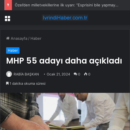
Özel’den milletvekillerine ilk uyarı: “Esprisini bile yapmayacaksınız”
Menü
Anasayfa
/
Haber
Haber
MHP 55 adayı daha açıkladı
RABİA BAŞKAN
Ocak 21, 2024
0
0
1 dakika okuma süresi