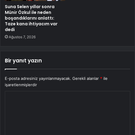
Suna Selen yıllar sonra
Münir Özkul ile neden
boşandıklarını anlattı:
Taze kana ihtiyacım var
dedi
Ağustos 7, 2026
Bir yanıt yazın
E-posta adresiniz yayınlanmayacak.
Gerekli alanlar
*
ile
işaretlenmişlerdir
Y
o
r
u
m