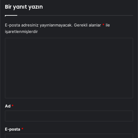
Bir yanıt yazın
E-posta adresiniz yayınlanmayacak.
Gerekli alanlar
*
ile
işaretlenmişlerdir
Y
o
r
u
m
*
Ad
*
E-posta
*