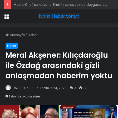
MasterChef şampiyonu Eren’in cenazesinde duygusal anlar: Annesi güçlükle ayakta durabildi
Menü
Anasayfa
/
Haber
Haber
Meral Akşener: Kılıçdaroğlu
ile Özdağ arasındaki gizli
anlaşmadan haberim yoktu
HALİS ÖLKER
Temmuz 24, 2023
0
12
1 dakika okuma süresi