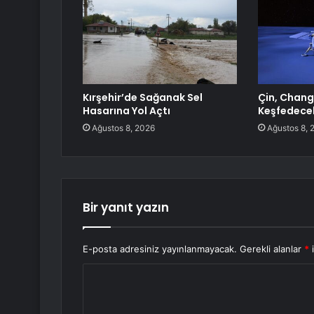
Kırşehir’de Sağanak Sel
Çin, Chang’
Hasarına Yol Açtı
Keşfedece
Ağustos 8, 2026
Ağustos 8, 
Bir yanıt yazın
E-posta adresiniz yayınlanmayacak.
Gerekli alanlar
*
i
Y
o