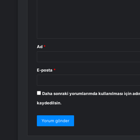
r
u
m
*
Ad
*
E-posta
*
Daha sonraki yorumlarımda kullanılması için adı
kaydedilsin.