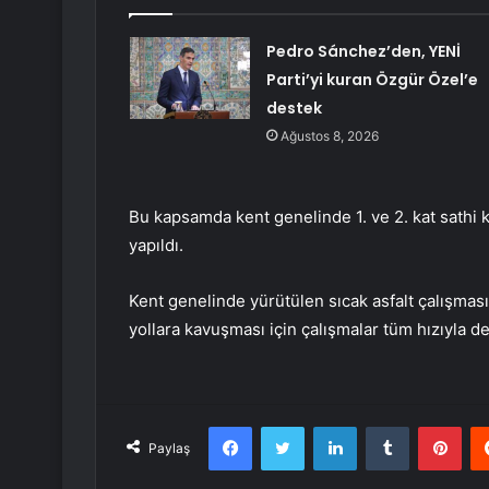
Pedro Sánchez’den, YENİ
Parti’yi kuran Özgür Özel’e
destek
Ağustos 8, 2026
Bu kapsamda kent genelinde 1. ve 2. kat sathi
yapıldı.
Kent genelinde yürütülen sıcak asfalt çalışmas
yollara kavuşması için çalışmalar tüm hızıyla d
Facebook
Twitter
LinkedIn
Tumblr
Pint
Paylaş