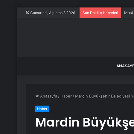
Maste
Cumartesi, Ağustos 8 2026
Son Dakika Haberleri
ANASAY
Anasayfa
/
Haber
/
Mardin Büyükşehir Belediyesi Y
Haber
Mardin Büyükşeh