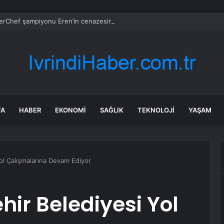
rChef şampiyonu Eren’in cenazesinde duygusal anlar: Annesi güçlükle a
FA
HABER
EKONOMI
SAĞLIK
TEKNOLOJI
YAŞAM
ol Çalışmalarına Devam Ediyor
ir Belediyesi Yol