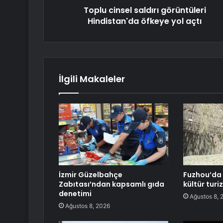
Toplu cinsel saldırı görüntüleri
Hindistan'da öfkeye yol açtı
İlgili Makaleler
İzmir Güzelbahçe
Fuzhou’da 
Zabıtası’ndan kapsamlı gıda
kültür turi
denetimi
Ağustos 8, 
Ağustos 8, 2026