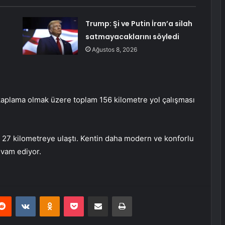
Trump: Şi ve Putin İran’a silah
satmayacaklarını söyledi
Ağustos 8, 2026
 kaplama olmak üzere toplam 156 kilometre yol çalışması
ı 27 kilometreye ulaştı. Kentin daha modern ve konforlu
evam ediyor.
erest
Reddit
VKontakte
Odnoklassniki
Pocket
E-Posta ile paylaş
Yazdır