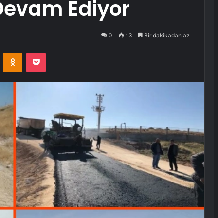
Devam Ediyor
0
13
Bir dakikadan az
VKontakte
Odnoklassniki
Pocket