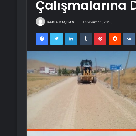
Çalışmalarına 
RABİA BAŞKAN
Temmuz 21, 2023
Facebook
Twitter
LinkedIn
Tumblr
Pinterest
Reddit