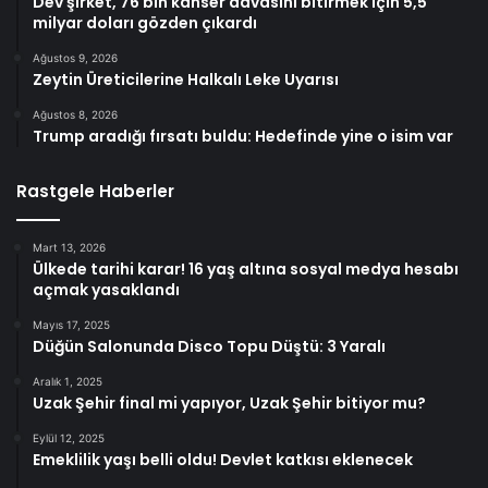
Dev şirket, 76 bin kanser davasını bitirmek için 5,5
milyar doları gözden çıkardı
Ağustos 9, 2026
Zeytin Üreticilerine Halkalı Leke Uyarısı
Ağustos 8, 2026
Trump aradığı fırsatı buldu: Hedefinde yine o isim var
Rastgele Haberler
Mart 13, 2026
Ülkede tarihi karar! 16 yaş altına sosyal medya hesabı
açmak yasaklandı
Mayıs 17, 2025
Düğün Salonunda Disco Topu Düştü: 3 Yaralı
Aralık 1, 2025
Uzak Şehir final mi yapıyor, Uzak Şehir bitiyor mu?
Eylül 12, 2025
Emeklilik yaşı belli oldu! Devlet katkısı eklenecek