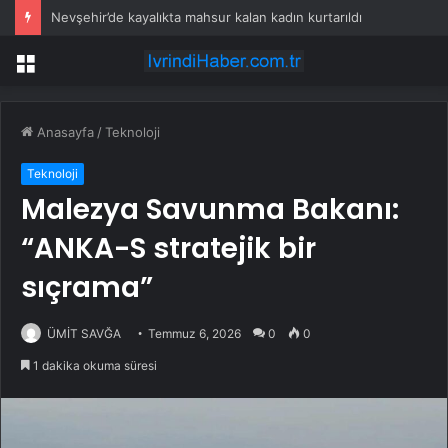
Nevşehir’de kayalıkta mahsur kalan kadın kurtarıldı
Menü
Anasayfa
/
Teknoloji
Teknoloji
Malezya Savunma Bakanı:
“ANKA-S stratejik bir
sıçrama”
ÜMİT SAVĞA
Temmuz 6, 2026
0
0
1 dakika okuma süresi