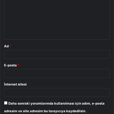
o
r
u
m
*
Ad
*
E-posta
*
İnternet sitesi
Daha sonraki yorumlarımda kullanılması için adım, e-posta
adresim ve site adresim bu tarayıcıya kaydedilsin.