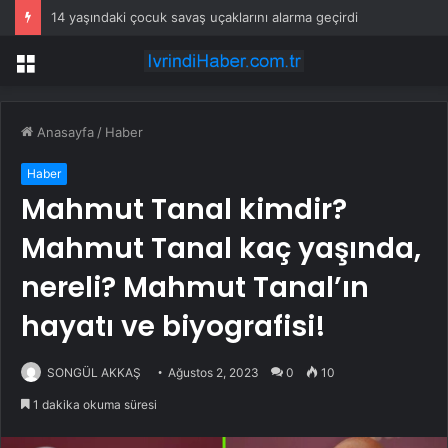
14 yaşındaki çocuk savaş uçaklarını alarma geçirdi
Menü
Anasayfa
/
Haber
Haber
Mahmut Tanal kimdir?
Mahmut Tanal kaç yaşında,
nereli? Mahmut Tanal’ın
hayatı ve biyografisi!
SONGÜL AKKAŞ
Ağustos 2, 2023
0
10
1 dakika okuma süresi