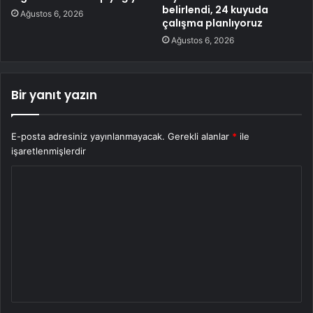
belirlendi, 24 kuyuda
Ağustos 6, 2026
çalışma planlıyoruz
Ağustos 6, 2026
Bir yanıt yazın
E-posta adresiniz yayınlanmayacak.
Gerekli alanlar
*
ile
işaretlenmişlerdir
Y
o
r
u
m
*