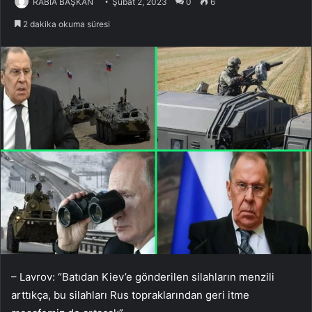
RABİA BAŞKAN
Şubat 2, 2023
0
6
2 dakika okuma süresi
– Lavrov: “Batıdan Kiev’e gönderilen silahların menzili
arttıkça, bu silahları Rus topraklarından geri itme