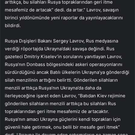
arttıkça, bu silahları Rusya topraklarından geri itme
mesafemiz de artacak” dedi. da artar.” Lavrov, savaşın
birinci yıldönümünde yeni raporlar da yayınlayacaklarını
bildirdi.
Rusya Dışişleri Bakanı Sergey Lavrov, Rus medyasına
verdiği röportajda Ukrayna’daki savaşa değindi. Rus
gazeteci Dmitriy Kiselev’in sorularını yanıtlayan Lavrov,
Rusya’nın Donbass bölgesindeki askeri operasyonlarını
sürdürdüğünü ancak Batılı ülkelerin Ukrayna’ya gönderdiği
silah menzilinin arttığını belirtti. Gönderilen silahların
menzili arttıkça Rusya’nın Ukrayna’da daha da
ilerleyeceğine işaret eden Lavrov, “Batıdan Kiev rejimine
gönderilen silahların menzili arttıkça bu silahları Rus
topraklarından geri itme mesafemiz de artacaktır.
Rusya’nın amacı Ukrayna güçlerini kendi toprakları için
güvenli hale getirmek, onu belli bir mesafe geri itmek”
dedi. Ukrayna ile devam eden çatışmaların ne zaman sona