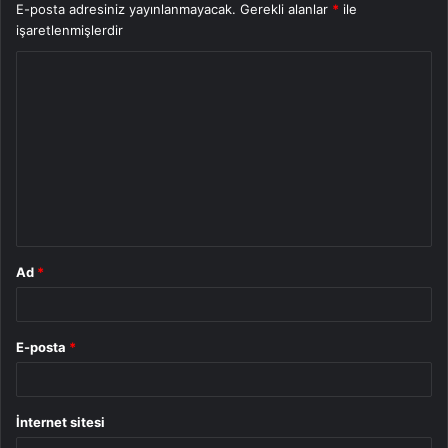
E-posta adresiniz yayınlanmayacak.
Gerekli alanlar
*
ile
işaretlenmişlerdir
Y
o
r
u
m
*
Ad
*
E-posta
*
İnternet sitesi