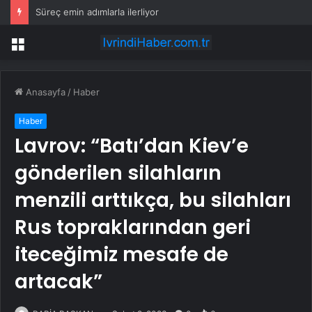
Alman edebiyatının iki buçuk asırlık serüveni bu kitapta: “Modern Alman Edebiyatı”
Menü
Anasayfa
/
Haber
Haber
Lavrov: “Batı’dan Kiev’e
gönderilen silahların
menzili arttıkça, bu silahları
Rus topraklarından geri
iteceğimiz mesafe de
artacak”