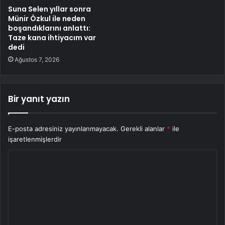
Suna Selen yıllar sonra
Münir Özkul ile neden
boşandıklarını anlattı:
Taze kana ihtiyacım var
dedi
Ağustos 7, 2026
Bir yanıt yazın
E-posta adresiniz yayınlanmayacak.
Gerekli alanlar
*
ile
işaretlenmişlerdir
Y
o
r
u
m