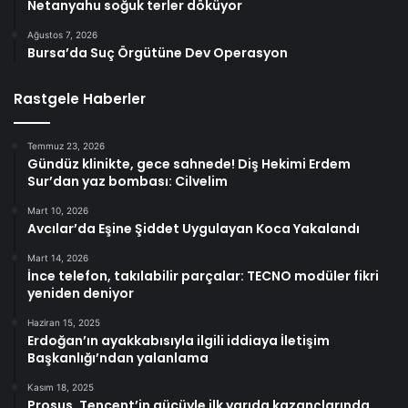
Netanyahu soğuk terler döküyor
Ağustos 7, 2026
Bursa’da Suç Örgütüne Dev Operasyon
Rastgele Haberler
Temmuz 23, 2026
Gündüz klinikte, gece sahnede! Diş Hekimi Erdem
Sur’dan yaz bombası: Cilvelim
Mart 10, 2026
Avcılar’da Eşine Şiddet Uygulayan Koca Yakalandı
Mart 14, 2026
İnce telefon, takılabilir parçalar: TECNO modüler fikri
yeniden deniyor
Haziran 15, 2025
Erdoğan’ın ayakkabısıyla ilgili iddiaya İletişim
Başkanlığı’ndan yalanlama
Kasım 18, 2025
Prosus, Tencent’in gücüyle ilk yarıda kazançlarında