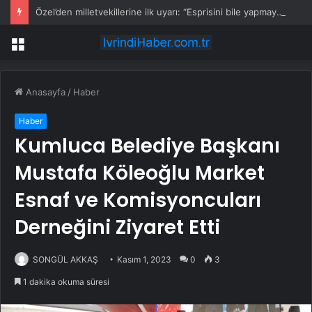
Özel’den milletvekillerine ilk uyarı: “Esprisini bile yapmayacaksınız”
Menü
Anasayfa
/
Haber
Haber
Kumluca Belediye Başkanı
Mustafa Köleoğlu Market
Esnaf ve Komisyoncuları
Derneğini Ziyaret Etti
SONGÜL AKKAŞ
Kasım 1, 2023
0
3
1 dakika okuma süresi