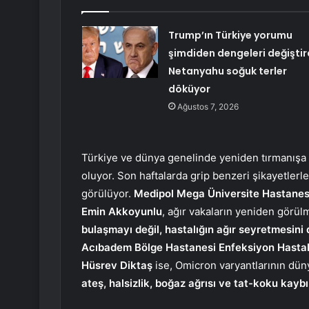
Trump’ın Türkiye yorumu
şimdiden dengeleri değiştird
Netanyahu soğuk terler
döküyor
Ağustos 7, 2026
Türkiye ve dünya genelinde yeniden tırmanışa
oluyor. Son haftalarda grip benzeri şikayetler
görülüyor.
Medipol Mega Üniversite Hastanes
Emin Akkoyunlu
, ağır vakaların yeniden görül
bulaşmayı değil, hastalığın ağır seyretmesini 
Acıbadem Bölge Hastanesi Enfeksiyon Hastalık
Hüsrev Diktaş
ise, Omicron varyantlarının dün
ateş, halsizlik, boğaz ağrısı ve tat-koku kayb