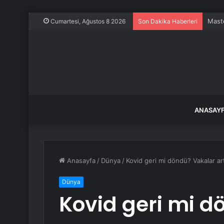
Maste
Cumartesi, Ağustos 8 2026
Son Dakika Haberleri
ANASAY
Anasayfa
/
Dünya
/
Kovid geri mi döndü? Vakalar art
Dünya
Kovid geri mi d