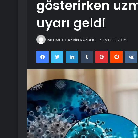
gösterirken uzm
uyarı geldi
MEHMET HAZBİN KAZBEK
Eylül 11, 2025
Facebook
Twitter
LinkedIn
Tumblr
Pinterest
Reddit