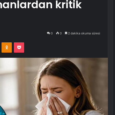
anlardan kritik
0
0
2 dakika okuma süresi
VKontakte
Odnoklassniki
Pocket