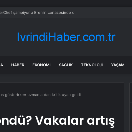
rChef şampiyonu Eren’in cenazesinde duygusal anlar: Annesi güçlükle a
FA
HABER
EKONOMI
SAĞLIK
TEKNOLOJI
YAŞAM
ış gösterirken uzmanlardan kritik uyarı geldi
öndü? Vakalar artış