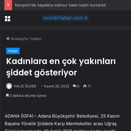
Nevşehir’de kayalıkta mahsur kalan kadın kurtarıldı
Menü
Anasayfa
/
Haber
Haber
Kadınlara en çok yakınları
şiddet gösteriyor
HALİS ÖLKER
Kasım 26, 2022
0
11
2 dakika okuma süresi
ADANA (İGFA) – Adana Büyükşehir Belediyesi, 25 Kasım
Bayana Yönelik Şiddete Karşı Memleketler arası Uğraş