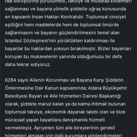
faal soruşturma yürütülmesi, takviye ve müdafaa sistemleri
sağlanması ve bayana yönelik şiddetle uğraş konusunda
en kapsamlı İnsan Hakları Kontratıdır. Toplumsal cinsiyet
eşitliğini hem maddelerde hem de toplumsal ömürde
sağlanmasını ve bayanın güçlendirilmesini temel alan
İstanbul Sözleşmesi’nin yürüklükten kaldırılması ile
bayanlar bu haklardan yoksun bırakılmıştır. Bizler bayanları
koruyan bu mukavelenin yanında olduğumuzu bir defa
daha tekrar ediyoruz.
6284 sayılı Ailenin Korunması ve Bayana Karşı Şiddetin
Önlenmesine Dair Kanun kapsamında; Adana Büyükşehir
Belediyesi Bayan ve Aile Hizmetleri Dairesi Başkanlığı
olarak, şiddete maruz kalan ya da kalma ihtimali bulunan
toplumsal takviye, ekonomik dayanak talebi olan ve bize
müracaat yapan bayanlara danışmanlık hizmeti
vermekteyiz. Ayrıyeten tüm aile bireylerinin gerekli
hizmetleri almaları için ilgili kurumlara yönlendirmeleri