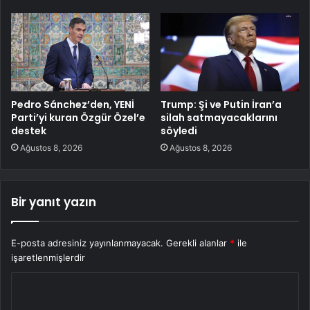
Pedro Sánchez’den, YENİ
Trump: Şi ve Putin İran’a
Parti’yi kuran Özgür Özel’e
silah satmayacaklarını
destek
söyledi
Ağustos 8, 2026
Ağustos 8, 2026
Bir yanıt yazın
E-posta adresiniz yayınlanmayacak.
Gerekli alanlar
*
ile
işaretlenmişlerdir
Y
o