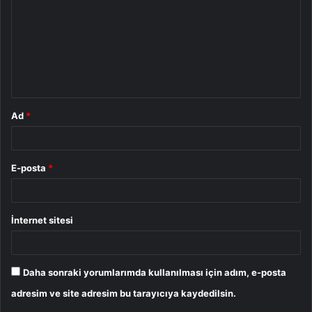
r
u
m
*
Ad
*
E-posta
*
İnternet sitesi
Daha sonraki yorumlarımda kullanılması için adım, e-posta
adresim ve site adresim bu tarayıcıya kaydedilsin.