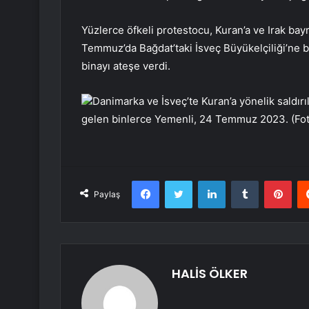
Yüzlerce öfkeli protestocu, Kuran’a ve Irak bay
Temmuz’da Bağdat’taki İsveç Büyükelçiliği’ne 
binayı ateşe verdi.
Danimarka ve İsveç’te Kuran’a yönelik saldır
gelen binlerce Yemenli, 24 Temmuz 2023. (
Facebook
Twitter
LinkedIn
Tumblr
Pint
Paylaş
HALİS ÖLKER