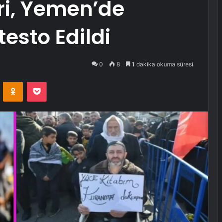
i, Yemen’de
testo Edildi
0
8
1 dakika okuma süresi
VKontakte
Odnoklassniki
Pocket