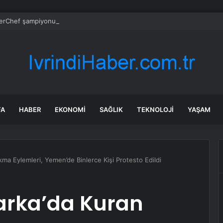
rChef şampiyonu Eren’in cenazesinde duygusal anlar: Annesi güçlükle a
FA
HABER
EKONOMI
SAĞLIK
TEKNOLOJI
YAŞAM
ma Eylemleri, Yemen’de Binlerce Kişi Protesto Edildi
arka’da Kuran