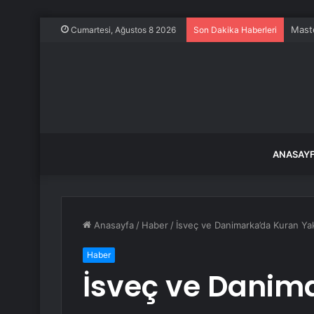
Maste
Cumartesi, Ağustos 8 2026
Son Dakika Haberleri
ANASAY
Anasayfa
/
Haber
/
İsveç ve Danimarka’da Kuran Yak
Haber
İsveç ve Danim