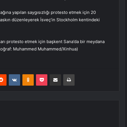
rağına yapılan saygısızlığı protesto etmek için 20
baskın düzenleyerek İsveç’in Stockholm kentindeki
ıları protesto etmek için başkent Sana’da bir meydana
Fotoğraf: Muhammed Muhammed/Xinhua)
erest
Reddit
VKontakte
Odnoklassniki
Pocket
E-Posta ile paylaş
Yazdır