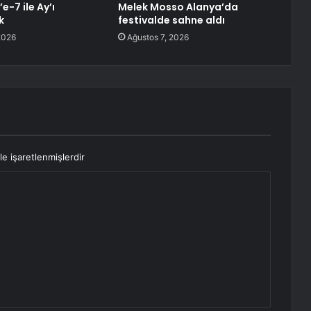
e-7 ile Ay’ı
Melek Mosso Alanya’da
k
festivalde sahne aldı
2026
Ağustos 7, 2026
le işaretlenmişlerdir