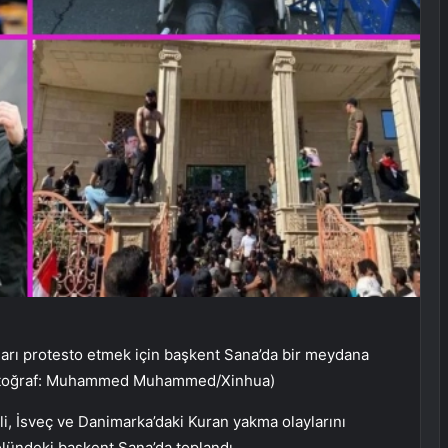
ıları protesto etmek için başkent Sana’da bir meydana
Fotoğraf: Muhammed Muhammed/Xinhua)
 İsveç ve Danimarka’daki Kuran yakma olaylarını
olündeki başkent Sana’da toplandı.