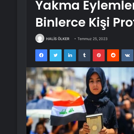
Yakma Eylemler
Binlerce Kişi Pro
HALİS ÖLKER
Temmuz 25, 2023
Facebook
Twitter
LinkedIn
Tumblr
Pinterest
Reddit