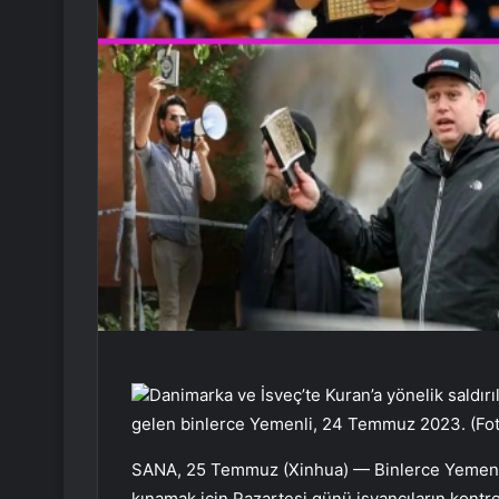
Danimarka ve İsveç’te Kuran’a yönelik saldır
gelen binlerce Yemenli, 24 Temmuz 2023. (
SANA, 25 Temmuz (Xinhua) — Binlerce Yemenli,
kınamak için Pazartesi günü isyancıların kontr