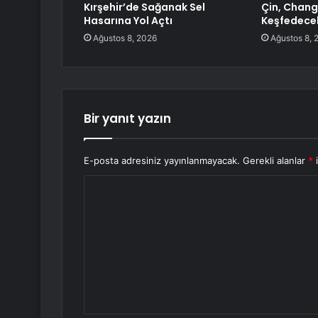
Kırşehir’de Sağanak Sel
Çin, Chang’
Hasarına Yol Açtı
Keşfedece
Ağustos 8, 2026
Ağustos 8, 
Bir yanıt yazın
E-posta adresiniz yayınlanmayacak.
Gerekli alanlar
*
i
Y
o
r
u
m
*