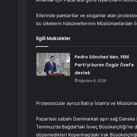
Ellerinde pankartlar ve sloganlar atan protesto
bu ülkelerin hükümetlerinin Müslümanlardan ö
İlgili Makaleler
Pedro Sánchez’den, YENİ
Parti’yi kuran Özgür Özel’e
destek
Ağustos 8, 2026
Protestocular ayrıca Batı’yı İslam’a ve Müslüma
Pazartesi sabahı Danimarkalı aşırı sağ Danske P
Temmuz’da Bağdat’taki İsveç Büyükelçiliği’ne d
düzenledikleri Kopenhag’daki Irak Büyükelçiliğ