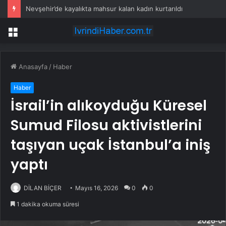
Nevşehir’de kayalıkta mahsur kalan kadın kurtarıldı
Menü
Anasayfa
/
Haber
Haber
İsrail’in alıkoyduğu Küresel
Sumud Filosu aktivistlerini
taşıyan uçak İstanbul’a iniş
yaptı
DİLAN BİÇER
Mayıs 16, 2026
0
0
1 dakika okuma süresi