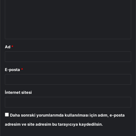
r
u
m
*
Ad
*
E-posta
*
İnternet sitesi
Daha sonraki yorumlarımda kullanılması için adım, e-posta
adresim ve site adresim bu tarayıcıya kaydedilsin.