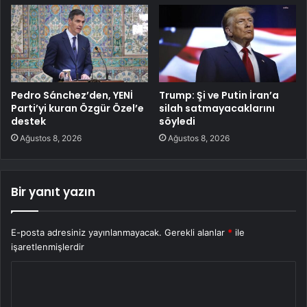
Pedro Sánchez’den, YENİ
Trump: Şi ve Putin İran’a
Parti’yi kuran Özgür Özel’e
silah satmayacaklarını
destek
söyledi
Ağustos 8, 2026
Ağustos 8, 2026
Bir yanıt yazın
E-posta adresiniz yayınlanmayacak.
Gerekli alanlar
*
ile
işaretlenmişlerdir
Y
o