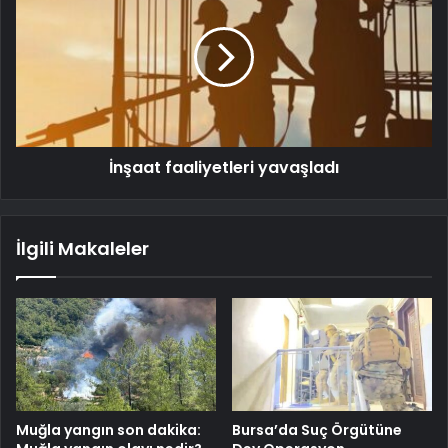
İnşaat faaliyetleri yavaşladı
İlgili Makaleler
Muğla yangın son dakika:
Bursa’da Suç Örgütüne