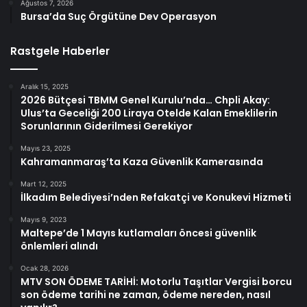
Ağustos 7, 2026
Bursa’da Suç Örgütüne Dev Operasyon
Rastgele Haberler
Aralık 15, 2025
2026 Bütçesi TBMM Genel Kurulu’nda… Chpli Akay:
Ulus’ta Geceliği 200 Liraya Otelde Kalan Emeklilerin
Sorunlarının Giderilmesi Gerekiyor
Mayıs 23, 2025
Kahramanmaraş’ta Kaza Güvenlik Kamerasında
Mart 12, 2025
İlkadım Belediyesi’nden Refakatçi ve Konukevi Hizmeti
Mayıs 9, 2023
Maltepe’de 1 Mayıs kutlamaları öncesi güvenlik
önlemleri alındı
Ocak 28, 2026
MTV SON ÖDEME TARİHİ: Motorlu Taşıtlar Vergisi borcu
son ödeme tarihi ne zaman, ödeme nereden, nasıl