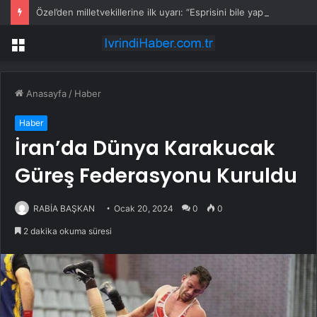
Özel’den milletvekillerine ilk uyarı: “Esprisini bile yapmayacaksınız”
Menü
Anasayfa
/
Haber
Haber
İran’da Dünya Karakucak
Güreş Federasyonu Kuruldu
RABİA BAŞKAN
Ocak 20, 2024
0
0
2 dakika okuma süresi