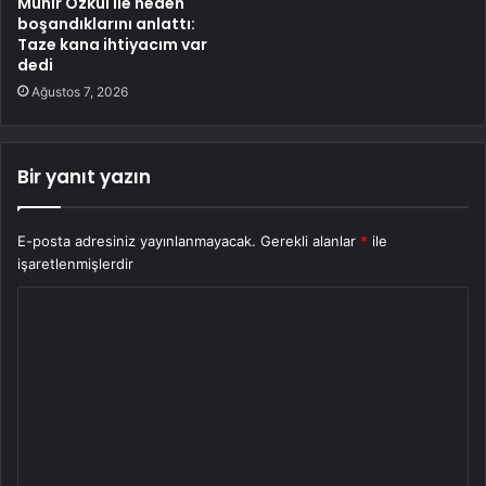
Münir Özkul ile neden
boşandıklarını anlattı:
Taze kana ihtiyacım var
dedi
Ağustos 7, 2026
Bir yanıt yazın
E-posta adresiniz yayınlanmayacak.
Gerekli alanlar
*
ile
işaretlenmişlerdir
Y
o
r
u
m
*