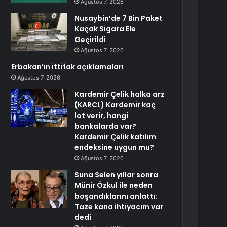
Ağustos 7, 2026
Nusaybin’de 7 Bin Paket
Kaçak Sigara Ele
Geçirildi
Ağustos 7, 2026
Erbakan’ın ittifak açıklamaları
Ağustos 7, 2026
Kardemir Çelik halka arz
(KARCL) Kardemir kaç
lot verir, hangi
bankalarda var?
Kardemir Çelik katılım
endeksine uygun mu?
Ağustos 7, 2026
Suna Selen yıllar sonra
Münir Özkul ile neden
boşandıklarını anlattı:
Taze kana ihtiyacım var
dedi