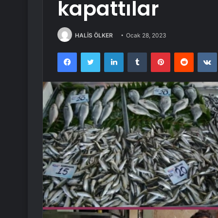
kapattılar
HALİS ÖLKER
Ocak 28, 2023
Facebook
Twitter
LinkedIn
Tumblr
Pinterest
Reddit