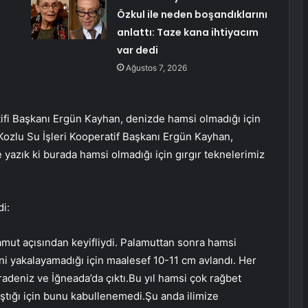
Özkul ile neden boşandıklarını
anlattı: Taze kana ihtiyacım
var dedi
Ağustos 7, 2026
tifi Başkanı Ergün Kayhan, denizde hamsi olmadığı için
. Kozlu Su İşleri Kooperatif Başkanı Ergün Kayhan,
azık ki burada hamsi olmadığı için gırgır teknelerimiz
i:
amut açısından keyifliydi. Palamuttan sonra hamsi
mini yakalayamadığı için maalesef 10-11 cm avlandı. Her
adeniz ve İğneada’da çıktı.Bu yıl hamsi çok rağbet
ştığı için bunu kabullenemedi.Şu anda ilimize