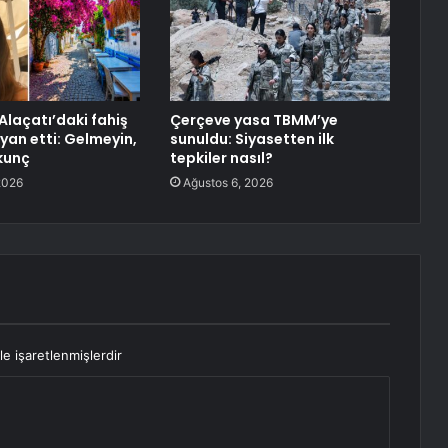
Alaçatı’daki fahiş
Çerçeve yasa TBMM’ye
syan etti: Gelmeyin,
sunuldu: Siyasetten ilk
kunç
tepkiler nasıl?
2026
Ağustos 6, 2026
le işaretlenmişlerdir