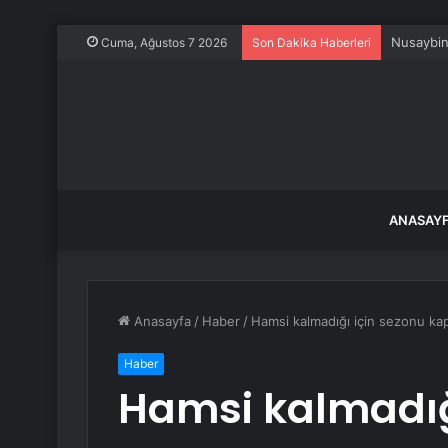
Nusaybin’
Cuma, Ağustos 7 2026
Son Dakika Haberleri
ANASAY
Anasayfa
/
Haber
/
Hamsi kalmadığı için sezonu kap
Haber
Hamsi kalmadığ