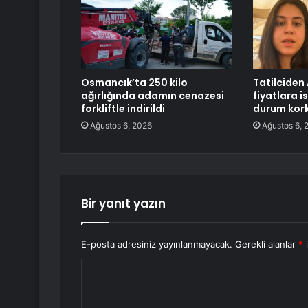
Osmancık’ta 250 kilo
Tatilciden 
ağırlığında adamın cenazesi
fiyatlara i
forkliftle indirildi
durum kor
Ağustos 6, 2026
Ağustos 6, 
Bir yanıt yazın
E-posta adresiniz yayınlanmayacak.
Gerekli alanlar
*
i
Y
o