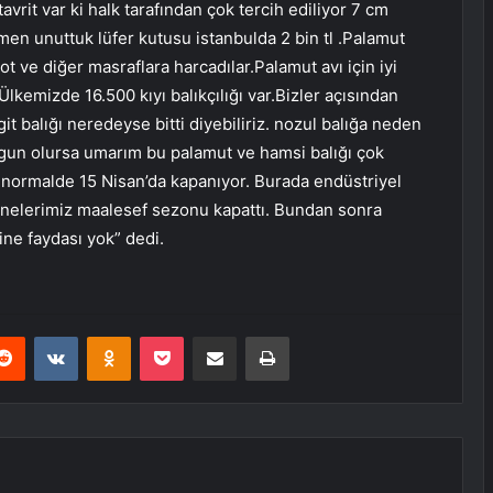
avrit var ki halk tarafından çok tercih ediliyor 7 cm
men unuttuk lüfer kutusu istanbulda 2 bin tl .Palamut
ot ve diğer masraflara harcadılar.Palamut avı için iyi
Ülkemizde 16.500 kıyı balıkçılığı var.Bizler açısından
git balığı neredeyse bitti diyebiliriz. nozul balığa neden
un olursa umarım bu palamut ve hamsi balığı çok
 normalde 15 Nisan’da kapanıyor. Burada endüstriyel
 teknelerimiz maalesef sezonu kapattı. Bundan sonra
ne faydası yok” dedi.
erest
Reddit
VKontakte
Odnoklassniki
Pocket
E-Posta ile paylaş
Yazdır