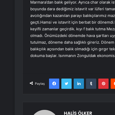
Marmara’dan balık geliyor. Ayrıca char olarak ist
boyunda dara dediğimiz istavrit var lüferi tama
avcılığından kazanılan parayı balıkçılarımız maz
geçti.Hamsi ve istavrit için berbat bir dönemdi.
keyifli zamanlar geçirdik. kıyı f balık tutma Mez
olmadı. Önümüzdeki dönemde hava şartları uyg
tutulmaz, döneme daha sağlıklı gireriz. Dönem
balıkçılık açısından balık olmadığı için gırgır
dokuma başlar. Isınmanın Zonguldak ekonomisi
Facebook
Twitter
LinkedIn
Tumblr
Pint
Paylaş
HALİS ÖLKER