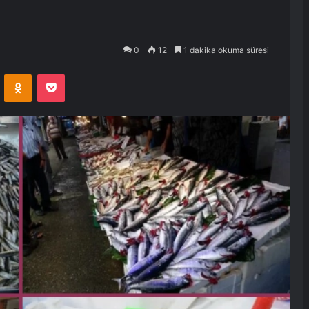
0
12
1 dakika okuma süresi
VKontakte
Odnoklassniki
Pocket