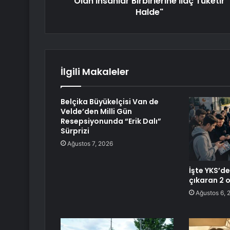
Olan İnsanlar Birbirlerine İlaç Tüketir
Halde"
İlgili Makaleler
Belçika Büyükelçisi Van de
Velde’den Milli Gün
Resepsiyonunda “Erik Dalı”
Sürprizi
Ağustos 7, 2026
İşte YKS’d
çıkaran 2 
Ağustos 6, 