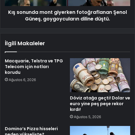
Kış sonunda mont giyerken fotoğraflanan Şenol
Güneş, goygoycuların diline düştü.
İlgili Makaleler
Macquarie, Telstra ve TPG
Telecom için notları
korudu
Ağustos 6, 2026
Döviz atağa geçti! Dolar ve
euro yine peş peşe rekor
kırdı!
Ağustos 5, 2026
Domino’s Pizza hisseleri
neden yükselişte?