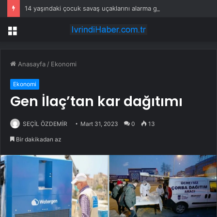
14 yaşındaki çocuk savaş uçaklarını alarma geçirdi
Menü
Anasayfa
/
Ekonomi
Ekonomi
Gen İlaç’tan kar dağıtımı
SEÇİL ÖZDEMİR
Mart 31, 2023
0
13
Bir dakikadan az