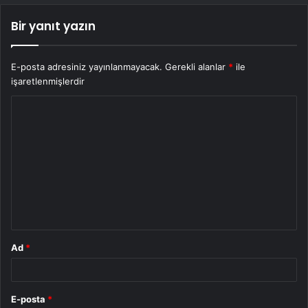
Bir yanıt yazın
E-posta adresiniz yayınlanmayacak.
Gerekli alanlar
*
ile
işaretlenmişlerdir
Y
o
r
u
m
*
Ad
*
E-posta
*