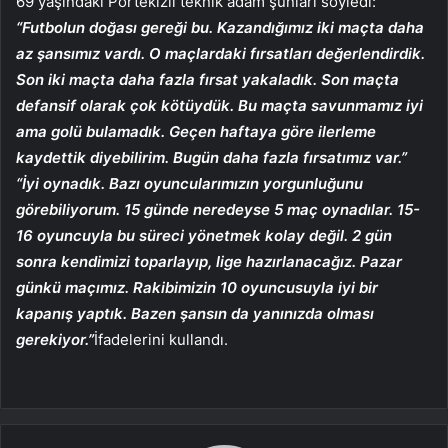
69 yaşındaki Portekizli teknik adam şunları söyledi:
“Futbolun doğası gereği bu. Kazandığımız iki maçta daha
az şansımız vardı. O maçlardaki fırsatları değerlendirdik.
Son iki maçta daha fazla fırsat yakaladık. Son maçta
defansif olarak çok kötüydük. Bu maçta savunmamız iyi
ama golü bulamadık. Geçen haftaya göre ilerleme
kaydettik diyebilirim. Bugün daha fazla fırsatımız var.”
“İyi oynadık. Bazı oyuncularımızın yorgunluğunu
görebiliyorum. 15 günde neredeyse 5 maç oynadılar. 15-
16 oyuncuyla bu süreci yönetmek kolay değil. 2 gün
sonra kendimizi toparlayıp, lige hazırlanacağız. Pazar
günkü maçımız. Rakibimizin 10 oyuncusuyla iyi bir
kapanış yaptık. Bazen şansın da yanınızda olması
gerekiyor.”
İfadelerini kullandı.