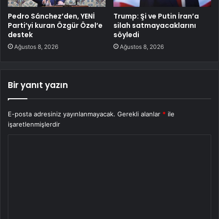
Pedro Sánchez’den, YENİ
Trump: Şi ve Putin İran’a
Parti’yi kuran Özgür Özel’e
silah satmayacaklarını
destek
söyledi
Ağustos 8, 2026
Ağustos 8, 2026
Bir yanıt yazın
E-posta adresiniz yayınlanmayacak.
Gerekli alanlar
*
ile
işaretlenmişlerdir
Y
o
r
u
m
*