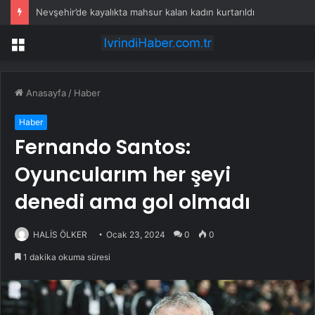
Dev şirket, 76 bin kanser davasını bitirmek için 5,5 milyar doları gözden çıkardı
Menü
Anasayfa
/
Haber
Haber
Fernando Santos:
Oyuncularım her şeyi
denedi ama gol olmadı
HALİS ÖLKER
Ocak 23, 2024
0
0
1 dakika okuma süresi