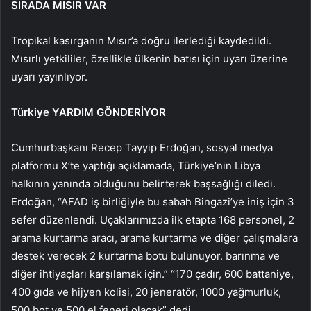
SIRADA MISIR VAR
Tropikal kasırganın Mısır’a doğru ilerlediği kaydedildi.
Mısırlı yetkililer, özellikle ülkenin batısı için uyarı üzerine
uyarı yayınlıyor.
Türkiye YARDIM GÖNDERİYOR
Cumhurbaşkanı Recep Tayyip Erdoğan, sosyal medya
platformu X’te yaptığı açıklamada, Türkiye’nin Libya
halkının yanında olduğunu belirterek başsağlığı diledi.
Erdoğan, “AFAD iş birliğiyle bu sabah Bingazi’ye iniş için 3
sefer düzenlendi. Uçaklarımızda ilk etapta 168 personel, 2
arama kurtarma aracı, arama kurtarma ve diğer çalışmalara
destek verecek 2 kurtarma botu bulunuyor. barınma ve
diğer ihtiyaçları karşılamak için.” “170 çadır, 600 battaniye,
400 gıda ve hijyen kolisi, 20 jeneratör, 1000 yağmurluk,
500 bot ve 500 el feneri olacak” dedi.