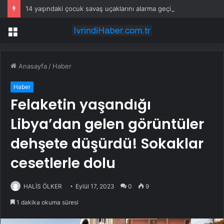
14 yaşındaki çocuk savaş uçaklarını alarma geçirdi
Menü
Anasayfa
/
Haber
Haber
Felaketin yaşandığı
Libya’dan gelen görüntüler
dehşete düşürdü! Sokaklar
cesetlerle dolu
HALİS ÖLKER
Eylül 17, 2023
0
9
1 dakika okuma süresi