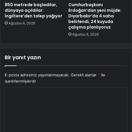
850 metrede başladılar,
Cumhurbaşkanı
dünyaya açıldılar:
Erdoğan’dan yeni müjde:
İngiltere’den talep yağıyor
Diyarbakır’da 4 saha
belirlendi, 24 kuyuda
Ağustos 6, 2026
çalışma planlıyoruz
Ağustos 6, 2026
Bir yanıt yazın
E-posta adresiniz yayınlanmayacak.
Gerekli alanlar
*
ile
işaretlenmişlerdir
Y
o
r
u
m