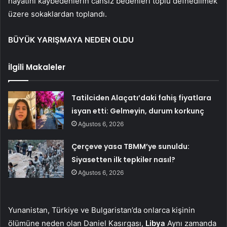
hayatını kaybedenlerin cansız bedenleri toplu defnedilmek
üzere sokaklardan toplandı.
BÜYÜK YARIŞMAYA NEDEN OLDU
İlgili Makaleler
Tatilciden Alaçatı’daki fahiş fiyatlara
isyan etti: Gelmeyin, durum korkunç
Ağustos 6, 2026
Çerçeve yasa TBMM’ye sunuldu:
Siyasetten ilk tepkiler nasıl?
Ağustos 6, 2026
Yunanistan, Türkiye ve Bulgaristan’da onlarca kişinin
ölümüne neden olan Daniel Kasırgası,
Libya
Aynı zamanda