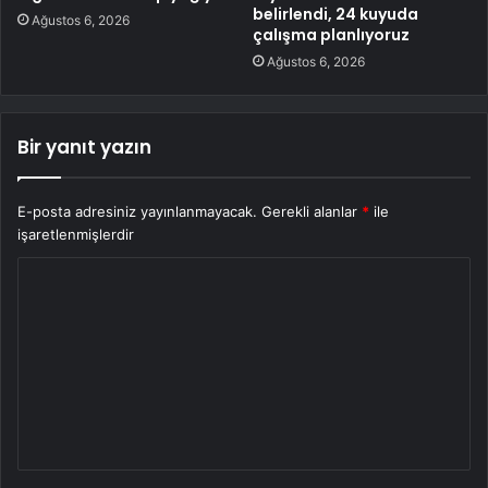
belirlendi, 24 kuyuda
Ağustos 6, 2026
çalışma planlıyoruz
Ağustos 6, 2026
Bir yanıt yazın
E-posta adresiniz yayınlanmayacak.
Gerekli alanlar
*
ile
işaretlenmişlerdir
Y
o
r
u
m
*