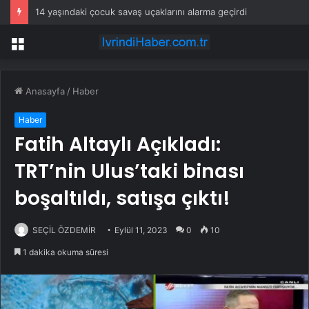
14 yaşındaki çocuk savaş uçaklarını alarma geçirdi
Menü
Anasayfa
/
Haber
Haber
Fatih Altaylı Açıkladı:
TRT’nin Ulus’taki binası
boşaltıldı, satışa çıktı!
SEÇİL ÖZDEMİR
Eylül 11, 2023
0
10
1 dakika okuma süresi