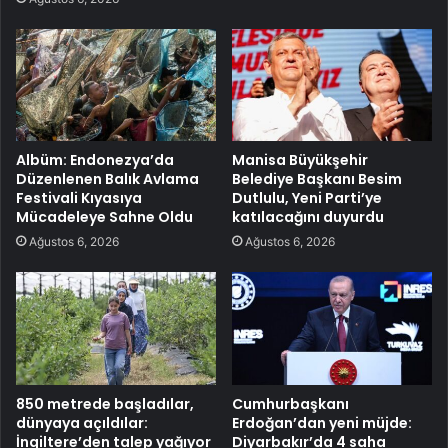
Albüm: Endonezya’da
Manisa Büyükşehir
Düzenlenen Balık Avlama
Belediye Başkanı Besim
Festivali Kıyasıya
Dutlulu, Yeni Parti’ye
Mücadeleye Sahne Oldu
katılacağını duyurdu
Ağustos 6, 2026
Ağustos 6, 2026
850 metrede başladılar,
Cumhurbaşkanı
dünyaya açıldılar:
Erdoğan’dan yeni müjde:
İngiltere’den talep yağıyor
Diyarbakır’da 4 saha