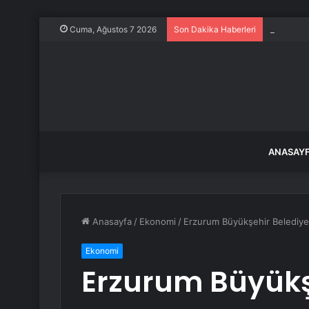
Özel’den 
Cuma, Ağustos 7 2026
Son Dakika Haberleri
ANASAY
Anasayfa
/
Ekonomi
/
Erzurum Büyükşehir Belediye
Ekonomi
Erzurum Büyükş