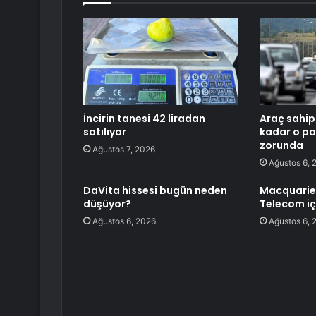
İncirin tanesi 42 liradan
Araç sahip
satılıyor
kadar o p
zorunda
Ağustos 7, 2026
Ağustos 6, 
DaVita hissesi bugün neden
Macquarie,
düşüyor?
Telecom iç
Ağustos 6, 2026
Ağustos 6, 