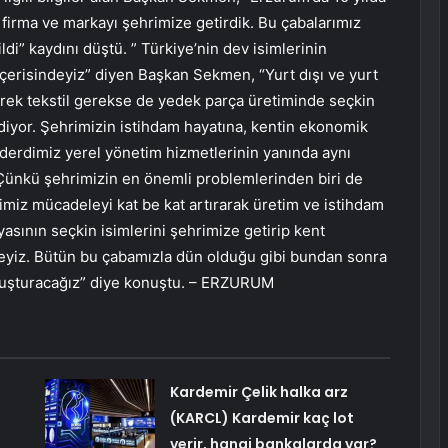
firma ve markayı şehrimize getirdik. Bu çabalarımız
i” kaydını düştü. ” Türkiye’nin dev isimlerinin
içerisindeyiz” diyen Başkan Sekmen, “Yurt dışı ve yurt
erek tekstil gerekse de yedek parça üretiminde seçkin
diyor. Şehrimizin istihdam hayatına, kentin ekonomik
derdimiz yerel yönetim hizmetlerinin yanında aynı
Çünkü şehrimizin en önemli problemlerinden biri de
imiz mücadeleyi kat be kat artırarak üretim ve istihdam
yasının seçkin isimlerini şehrimize getirip kent
yiz. Bütün bu çabamızla dün olduğu gibi bundan sonra
 oluşturacağız” diye konuştu. – ERZURUM
Kardemir Çelik halka arz
(KARCL) Kardemir kaç lot
verir, hangi bankalarda var?