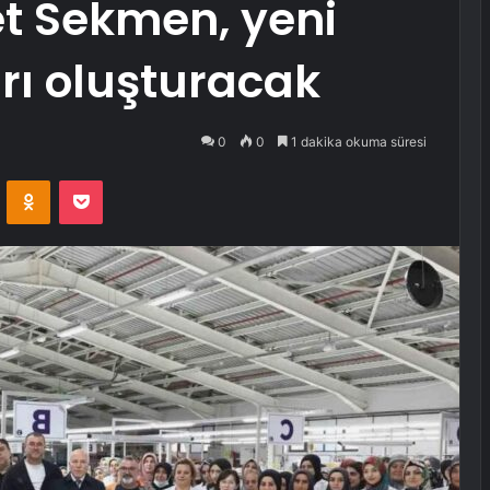
t Sekmen, yeni
rı oluşturacak
0
0
1 dakika okuma süresi
VKontakte
Odnoklassniki
Pocket