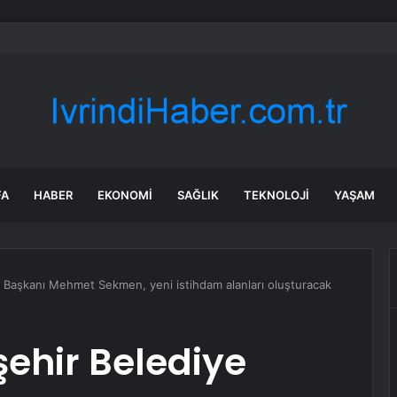
milletvekillerine ilk uyarı: “Esprisini bile yapmayacaksınız”
FA
HABER
EKONOMI
SAĞLIK
TEKNOLOJI
YAŞAM
 Başkanı Mehmet Sekmen, yeni istihdam alanları oluşturacak
ehir Belediye