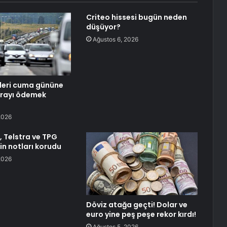
Criteo hissesi bugün neden
düşüyor?
Ağustos 6, 2026
leri cuma gününe
arayı ödemek
2026
 Telstra ve TPG
in notları korudu
2026
Döviz atağa geçti! Dolar ve
euro yine peş peşe rekor kırdı!
Ağustos 5, 2026