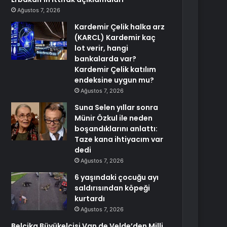
Ağustos 7, 2026
Kardemir Çelik halka arz
(KARCL) Kardemir kaç
lot verir, hangi
bankalarda var?
Kardemir Çelik katılım
endeksine uygun mu?
Ağustos 7, 2026
Suna Selen yıllar sonra
Münir Özkul ile neden
boşandıklarını anlattı:
Taze kana ihtiyacım var
dedi
Ağustos 7, 2026
6 yaşındaki çocuğu ayı
saldırısından köpeği
kurtardı
Ağustos 7, 2026
Belçika Büyükelçisi Van de Velde’den Milli