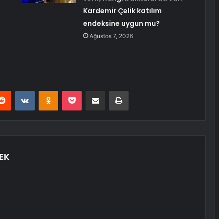
Kardemir Çelik katılım
endeksine uygun mu?
Ağustos 7, 2026
erest
Reddit
VKontakte
Odnoklassniki
Pocket
E-Posta ile paylaş
Yazdır
EK