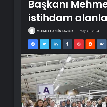
Başkanı Mehme
istihdam alanla
MEHMET HAZBİN KAZBEK
Mayıs 3, 2024
Facebook
Twitter
LinkedIn
Tumblr
Pinterest
Reddit