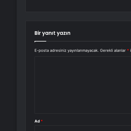
Bir yanıt yazın
E-posta adresiniz yayınlanmayacak.
Gerekli alanlar
*
i
Y
o
r
u
m
*
Ad
*