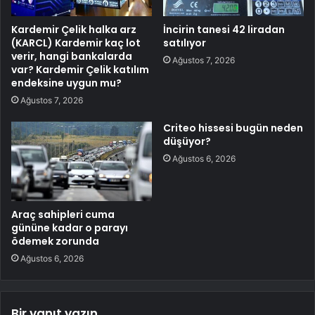
Kardemir Çelik halka arz
İncirin tanesi 42 liradan
(KARCL) Kardemir kaç lot
satılıyor
verir, hangi bankalarda
Ağustos 7, 2026
var? Kardemir Çelik katılım
endeksine uygun mu?
Ağustos 7, 2026
Criteo hissesi bugün neden
düşüyor?
Ağustos 6, 2026
Araç sahipleri cuma
gününe kadar o parayı
ödemek zorunda
Ağustos 6, 2026
Bir yanıt yazın