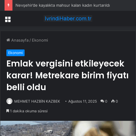
Nevşehir’de kayalıkta mahsur kalan kadın kurtarıldı
Menü
Anasayfa
/
Ekonomi
Ekonomi
Emlak vergisini etkileyecek
karar! Metrekare birim fiyatı
belli oldu
MEHMET HAZBİN KAZBEK
Ağustos 11, 2025
0
0
1 dakika okuma süresi