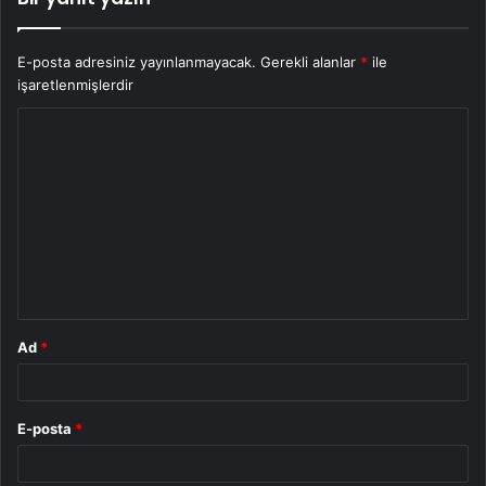
E-posta adresiniz yayınlanmayacak.
Gerekli alanlar
*
ile
işaretlenmişlerdir
Y
o
r
u
m
*
Ad
*
E-posta
*