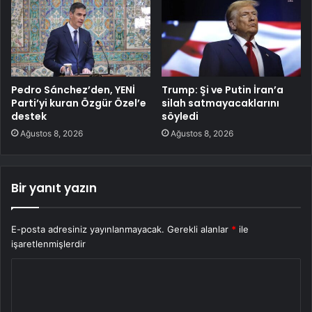
Pedro Sánchez’den, YENİ
Trump: Şi ve Putin İran’a
Parti’yi kuran Özgür Özel’e
silah satmayacaklarını
destek
söyledi
Ağustos 8, 2026
Ağustos 8, 2026
Bir yanıt yazın
E-posta adresiniz yayınlanmayacak.
Gerekli alanlar
*
ile
işaretlenmişlerdir
Y
o
r