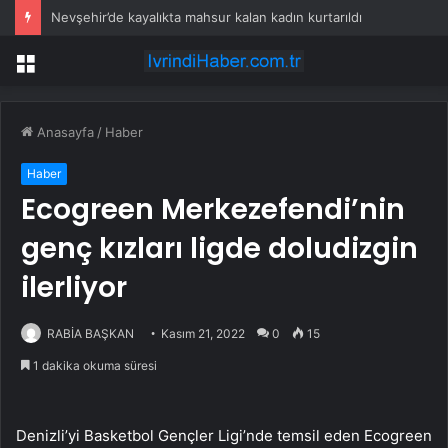
Nevşehir’de kayalıkta mahsur kalan kadın kurtarıldı
Menü
Anasayfa
/
Haber
Haber
Ecogreen Merkezefendi’nin
genç kızları ligde doludizgin
ilerliyor
RABİA BAŞKAN
Kasım 21, 2022
0
15
1 dakika okuma süresi
Denizli’yi Basketbol Gençler Ligi’nde temsil eden Ecogreen